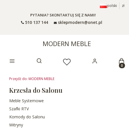
polski
zł
PYTANIA? SKONTAKTUJ SIĘ Z NAMI!
510 137 144
sklepmodern@onet.pl
MODERN MEBLE
Prod
Otwórz wyszukiwarkę
Przejdź do:
MODERN MEBLE
Krzesła do Salonu
Meble Systemowe
Szafki RTV
Komody do Salonu
Witryny