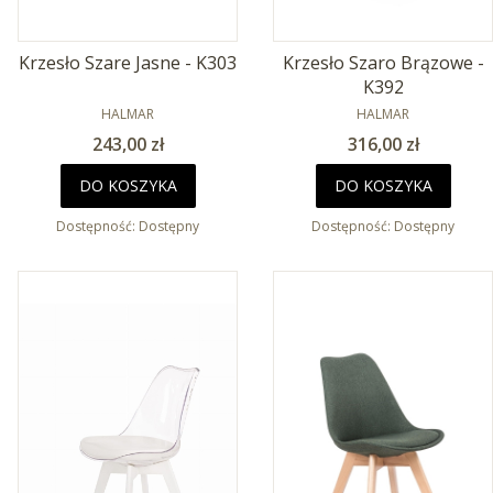
Krzesło Szare Jasne - K303
Krzesło Szaro Brązowe -
K392
PRODUCENT
PRODUCENT
HALMAR
HALMAR
Cena
Cena
243,00 zł
316,00 zł
DO KOSZYKA
DO KOSZYKA
Dostępność:
Dostępny
Dostępność:
Dostępny