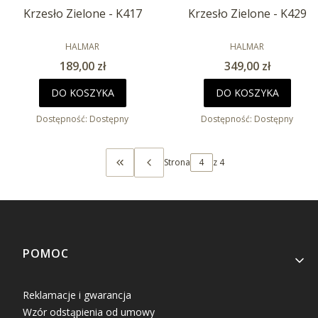
Krzesło Zielone - K417
Krzesło Zielone - K429
PRODUCENT
PRODUCENT
HALMAR
HALMAR
Cena
Cena
189,00 zł
349,00 zł
DO KOSZYKA
DO KOSZYKA
Dostępność:
Dostępny
Dostępność:
Dostępny
Strona
z 4
WRÓĆ DO PIERWSZEJ STRONY Z PRODUK
Linki w stopce
POMOC
Reklamacje i gwarancja
Wzór odstąpienia od umowy