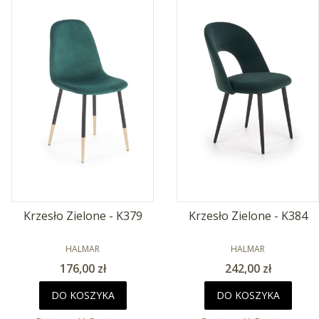
Krzesło Zielone - K379
Krzesło Zielone - K384
PRODUCENT
PRODUCENT
HALMAR
HALMAR
Cena
Cena
176,00 zł
242,00 zł
DO KOSZYKA
DO KOSZYKA