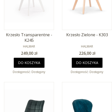
Krzesło Transparentne -
Krzesło Zielone - K303
K245
PRODUCENT
PRODUCENT
HALMAR
HALMAR
Cena
Cena
249,00 zł
226,00 zł
DO KOSZYKA
DO KOSZYKA
Dostępność:
Dostępny
Dostępność:
Dostępny