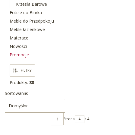
Krzesła Barowe
Fotele do Biurka
Meble do Przedpokoju
Meble łazienkowe
Materace
Nowości
Promocje
Koniec menu
FILTRY
Produkty:
88
Lista produktów
Sortowanie:
Domyślne
Strona
z 4
POPRZEDNIE PRODUKTY