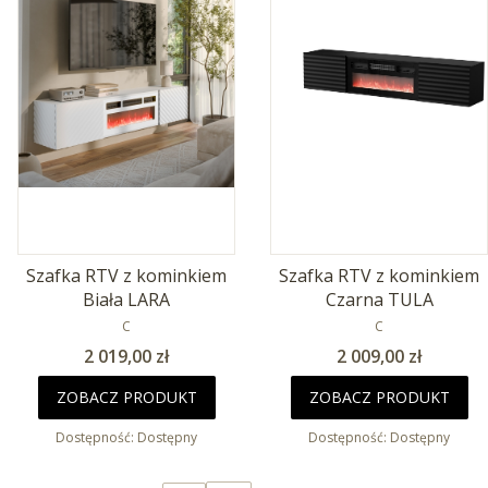
Szafka RTV z kominkiem
Szafka RTV z kominkiem
Biała LARA
Czarna TULA
PRODUCENT
PRODUCENT
C
C
Cena
Cena
2 019,00 zł
2 009,00 zł
ZOBACZ PRODUKT
ZOBACZ PRODUKT
Dostępność:
Dostępny
Dostępność:
Dostępny