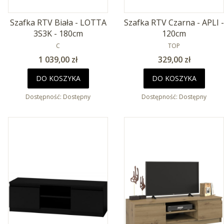
Szafka RTV Biała - LOTTA
Szafka RTV Czarna - APLI -
3S3K - 180cm
120cm
PRODUCENT
PRODUCENT
C
TOP
Cena
Cena
1 039,00 zł
329,00 zł
DO KOSZYKA
DO KOSZYKA
Dostępność:
Dostępny
Dostępność:
Dostępny