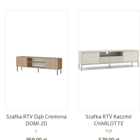
Szafka RTV Dąb Cremona
Szafka RTV Kaszmir
DOMI 2D
CHARLOTTE
PRODUCENT
PRODUCENT
C
TOP
Cena
Cena
959,00 zł
579,00 zł