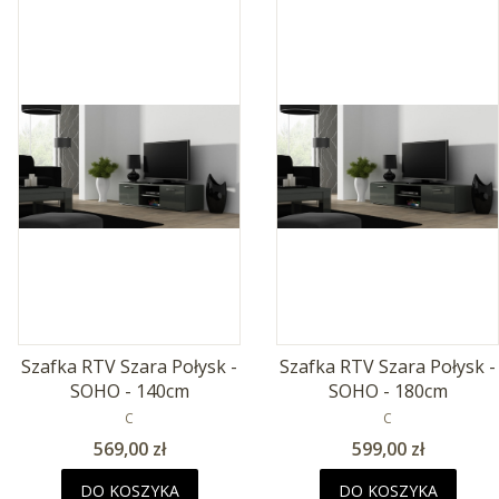
Szafka RTV Szara Połysk -
Szafka RTV Szara Połysk -
SOHO - 140cm
SOHO - 180cm
PRODUCENT
PRODUCENT
C
C
Cena
Cena
569,00 zł
599,00 zł
DO KOSZYKA
DO KOSZYKA