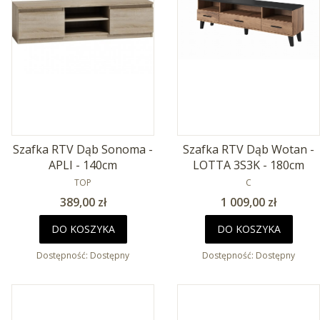
Szafka RTV Dąb Sonoma -
Szafka RTV Dąb Wotan -
APLI - 140cm
LOTTA 3S3K - 180cm
PRODUCENT
PRODUCENT
TOP
C
Cena
Cena
389,00 zł
1 009,00 zł
DO KOSZYKA
DO KOSZYKA
Dostępność:
Dostępny
Dostępność:
Dostępny