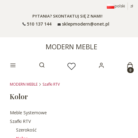
polski
zł
PYTANIA? SKONTAKTUJ SIĘ Z NAMI!
510 137 144
sklepmodern@onet.pl
MODERN MEBLE
Prod
Otwórz wyszukiwarkę
MODERN MEBLE
Szafki RTV
Kolor
Meble Systemowe
Szafki RTV
Szerokość