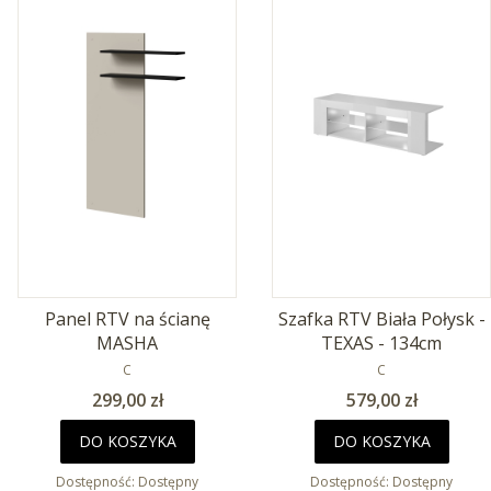
Panel RTV na ścianę
Szafka RTV Biała Połysk -
MASHA
TEXAS - 134cm
PRODUCENT
PRODUCENT
C
C
Cena
Cena
299,00 zł
579,00 zł
DO KOSZYKA
DO KOSZYKA
Dostępność:
Dostępny
Dostępność:
Dostępny