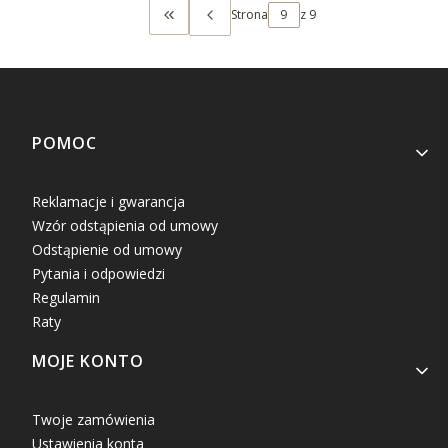
Strona
z 9
WRÓĆ DO PIERWSZEJ STRONY Z PRODUK
Linki w stopce
POMOC
Reklamacje i gwarancja
Wzór odstąpienia od umowy
Odstąpienie od umowy
Pytania i odpowiedzi
Regulamin
Raty
MOJE KONTO
Twoje zamówienia
Ustawienia konta