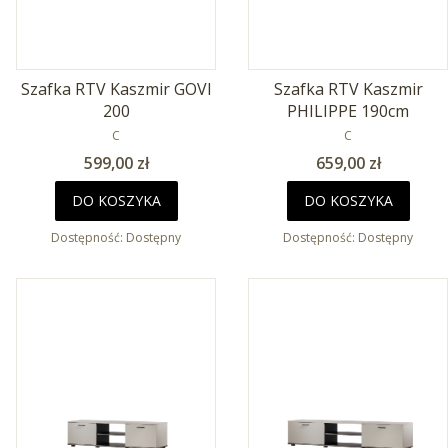
Szafka RTV Kaszmir GOVI
Szafka RTV Kaszmir
200
PHILIPPE 190cm
PRODUCENT
PRODUCENT
C
C
Cena
Cena
599,00 zł
659,00 zł
DO KOSZYKA
DO KOSZYKA
Dostępność:
Dostępny
Dostępność:
Dostępny