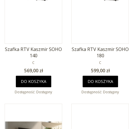
Szafka RTV Kaszmir SOHO
Szafka RTV Kaszmir SOHO
140
180
PRODUCENT
PRODUCENT
C
C
Cena
Cena
569,00 zł
599,00 zł
DO KOSZYKA
DO KOSZYKA
Dostępność:
Dostępny
Dostępność:
Dostępny