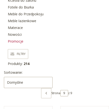
Krzesła do Salonu
Fotele do Biurka
Meble do Przedpokoju
Meble łazienkowe
Materace
Nowości
Promocje
Koniec menu
FILTRY
Produkty:
214
Lista produktów
Sortowanie:
Domyślne
Strona
z 9
POPRZEDNIE PRODUKTY