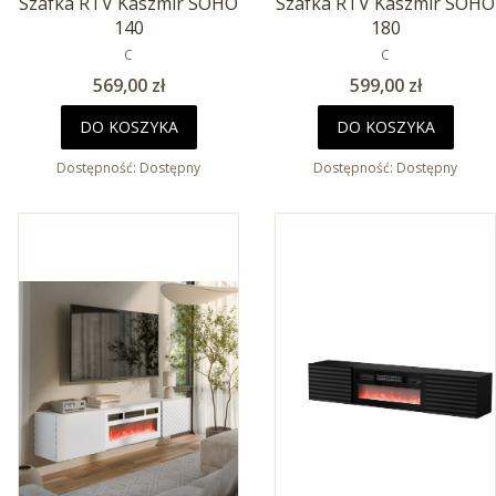
Szafka RTV Kaszmir SOHO
Szafka RTV Kaszmir SOHO
140
180
PRODUCENT
PRODUCENT
C
C
Cena
Cena
569,00 zł
599,00 zł
DO KOSZYKA
DO KOSZYKA
Dostępność:
Dostępny
Dostępność:
Dostępny