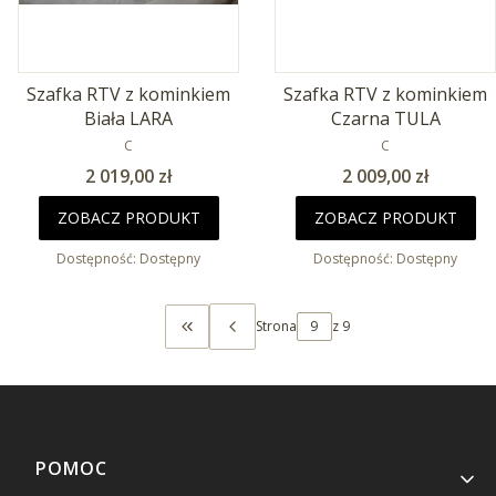
Szafka RTV z kominkiem
Szafka RTV z kominkiem
Biała LARA
Czarna TULA
PRODUCENT
PRODUCENT
C
C
Cena
Cena
2 019,00 zł
2 009,00 zł
ZOBACZ PRODUKT
ZOBACZ PRODUKT
Dostępność:
Dostępny
Dostępność:
Dostępny
Strona
z 9
WRÓĆ DO PIERWSZEJ STRONY Z PRODUK
Linki w stopce
POMOC