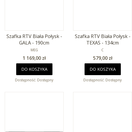
Szafka RTV Biała Połysk -
Szafka RTV Biała Połysk -
GALA - 190cm
TEXAS - 134cm
PRODUCENT
PRODUCENT
MEG
C
Cena
Cena
1 169,00 zł
579,00 zł
DO KOSZYKA
DO KOSZYKA
Dostępność:
Dostępny
Dostępność:
Dostępny