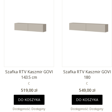
Szafka RTV Kaszmir GOVI
Szafka RTV Kaszmir GOVI
143.5 cm
180
PRODUCENT
PRODUCENT
C
C
Cena
Cena
519,00 zł
549,00 zł
DO KOSZYKA
DO KOSZYKA
Dostępność:
Dostępny
Dostępność:
Dostępny