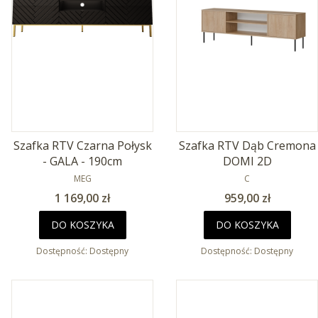
Szafka RTV Czarna Połysk
Szafka RTV Dąb Cremona
- GALA - 190cm
DOMI 2D
PRODUCENT
PRODUCENT
MEG
C
Cena
Cena
1 169,00 zł
959,00 zł
DO KOSZYKA
DO KOSZYKA
Dostępność:
Dostępny
Dostępność:
Dostępny