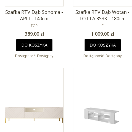
Szafka RTV Dąb Sonoma -
Szafka RTV Dąb Wotan -
APLI - 140cm
LOTTA 3S3K - 180cm
PRODUCENT
PRODUCENT
TOP
C
Cena
Cena
389,00 zł
1 009,00 zł
DO KOSZYKA
DO KOSZYKA
Dostępność:
Dostępny
Dostępność:
Dostępny