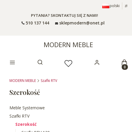
polski
zł
PYTANIA? SKONTAKTUJ SIĘ Z NAMI!
510 137 144
sklepmodern@onet.pl
MODERN MEBLE
Prod
Otwórz wyszukiwarkę
MODERN MEBLE
Szafki RTV
Szerokość
Meble Systemowe
Szafki RTV
Szerokość