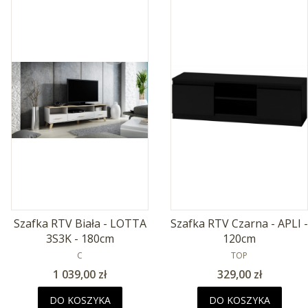
Szafka RTV Biała - LOTTA
Szafka RTV Czarna - APLI -
3S3K - 180cm
120cm
PRODUCENT
PRODUCENT
C
TOP
Cena
Cena
1 039,00 zł
329,00 zł
DO KOSZYKA
DO KOSZYKA