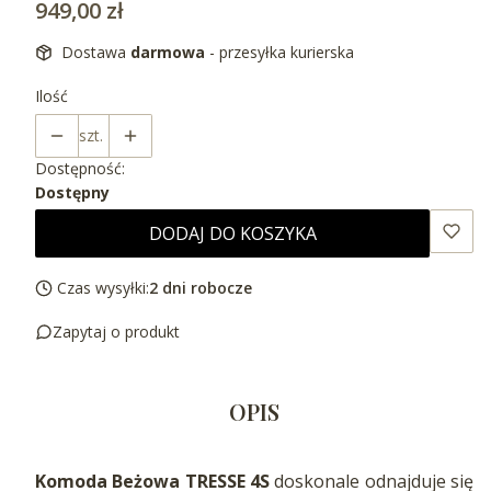
Cena
949,00 zł
Dostawa
darmowa
- przesyłka kurierska
Ilość
szt.
Dostępność:
Dostępny
DODAJ DO KOSZYKA
Czas wysyłki:
2 dni robocze
Zapytaj o produkt
OPIS
Komoda Beżowa TRESSE 4S
doskonale odnajduje się