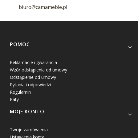
biuro@camameble.pl
Linki w stopce
POMOC
Reklamacje i gwarancja
Wzór odstąpienia od umowy
Odstąpienie od umowy
Pytania i odpowiedzi
Regulamin
Raty
MOJE KONTO
Twoje zamówienia
Ustawienia konta