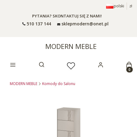
polski
zł
PYTANIA? SKONTAKTUJ SIĘ Z NAMI!
510 137 144
sklepmodern@onet.pl
MODERN MEBLE
Prod
Otwórz wyszukiwarkę
MODERN MEBLE
Komody do Salonu