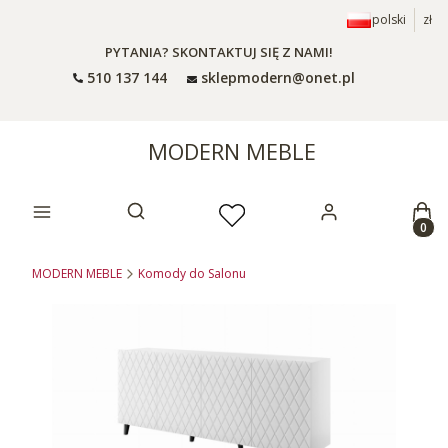
polski
zł
PYTANIA? SKONTAKTUJ SIĘ Z NAMI!
510 137 144
sklepmodern@onet.pl
MODERN MEBLE
Prod
Otwórz wyszukiwarkę
MODERN MEBLE
Komody do Salonu