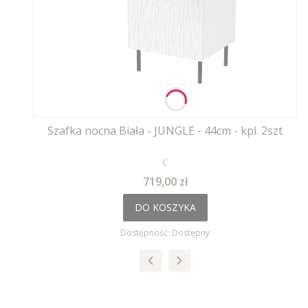
Szafka nocna Biała - JUNGLE - 44cm - kpl. 2szt
PRODUCENT
C
Cena
719,00 zł
DO KOSZYKA
Dostępność:
Dostępny