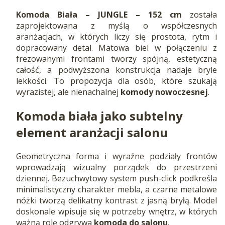
Komoda Biała – JUNGLE – 152 cm
została
zaprojektowana z myślą o współczesnych
aranżacjach, w których liczy się prostota, rytm i
dopracowany detal. Matowa biel w połączeniu z
frezowanymi frontami tworzy spójną, estetyczną
całość, a podwyższona konstrukcja nadaje bryle
lekkości. To propozycja dla osób, które szukają
wyrazistej, ale nienachalnej
komody nowoczesnej
.
Komoda biała jako subtelny
element aranżacji salonu
Geometryczna forma i wyraźne podziały frontów
wprowadzają wizualny porządek do przestrzeni
dziennej. Bezuchwytowy system push-click podkreśla
minimalistyczny charakter mebla, a czarne metalowe
nóżki tworzą delikatny kontrast z jasną bryłą. Model
doskonale wpisuje się w potrzeby wnętrz, w których
ważną rolę odgrywa
komoda do salonu
.