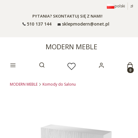
polski
zł
PYTANIA? SKONTAKTUJ SIĘ Z NAMI!
510 137 144
sklepmodern@onet.pl
MODERN MEBLE
Prod
Otwórz wyszukiwarkę
MODERN MEBLE
Komody do Salonu