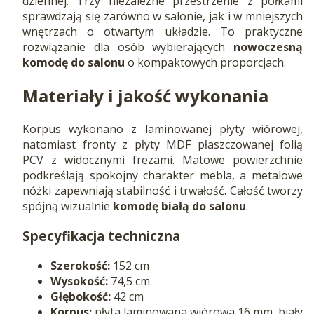
dziennej. Trzy niezależne przestrzenie z półkami
sprawdzają się zarówno w salonie, jak i w mniejszych
wnętrzach o otwartym układzie. To praktyczne
rozwiązanie dla osób wybierających
nowoczesną
komodę do salonu
o kompaktowych proporcjach.
Materiały i jakość wykonania
Korpus wykonano z laminowanej płyty wiórowej,
natomiast fronty z płyty MDF płaszczowanej folią
PCV z widocznymi frezami. Matowe powierzchnie
podkreślają spokojny charakter mebla, a metalowe
nóżki zapewniają stabilność i trwałość. Całość tworzy
spójną wizualnie
komodę białą do salonu
.
Specyfikacja techniczna
Szerokość:
152 cm
Wysokość:
74,5 cm
Głębokość:
42 cm
Korpus:
płyta laminowana wiórowa 16 mm, biały