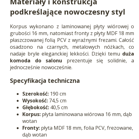
Materiały i konstrukcja
podkreślające nowoczesny styl
Korpus wykonano z laminowanej płyty wiórowej o
grubości 16 mm, natomiast fronty z płyty MDF 18 mm
płaszczowanej folią PCV z wyraźnymi frezami. Całość
osadzono na czarnych, metalowych nóżkach, co
nadaje bryle eleganckiej lekkości. Dzięki temu
duża
komoda do salonu
prezentuje się solidnie, a
jednocześnie nowocześnie.
Specyfikacja techniczna
Szerokość:
190 cm
Wysokość:
74,5 cm
Głębokość:
40,5 cm
Korpus:
płyta laminowana wiórowa 16 mm, dąb
wotan
Fronty:
płyta MDF 18 mm, folia PCV, frezowane,
dąb wotan