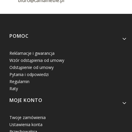
biuro@camameble.pl
Linki w stopce
POMOC
Reklamacje i gwarancja
Wzór odstąpienia od umowy
Odstąpienie od umowy
Pytania i odpowiedzi
Regulamin
Raty
MOJE KONTO
Twoje zamówienia
Ustawienia konta
Przechowalnia