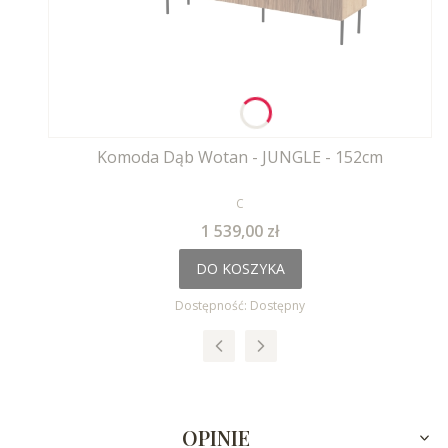
Komoda Dąb Wotan - JUNGLE - 152cm
PRODUCENT
C
Cena
1 539,00 zł
DO KOSZYKA
Dostępność:
Dostępny
OPINIE