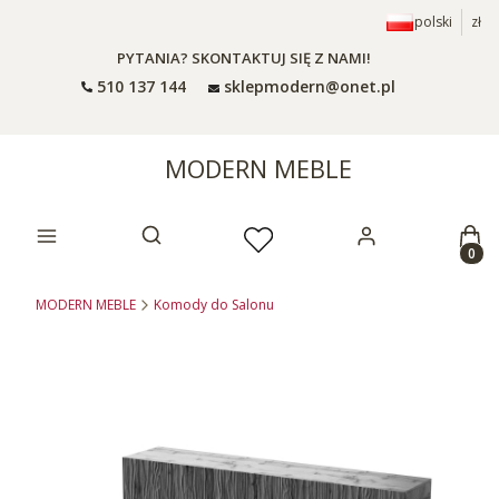
polski
zł
PYTANIA? SKONTAKTUJ SIĘ Z NAMI!
510 137 144
sklepmodern@onet.pl
MODERN MEBLE
Prod
Otwórz wyszukiwarkę
MODERN MEBLE
Komody do Salonu