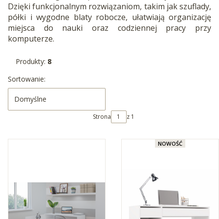
Dzięki funkcjonalnym rozwiązaniom, takim jak szuflady,
półki i wygodne blaty robocze, ułatwiają organizację
miejsca do nauki oraz codziennej pracy przy
komputerze.
Produkty:
8
Lista produktów
Sortowanie:
Domyślne
Strona
z 1
NOWOŚĆ