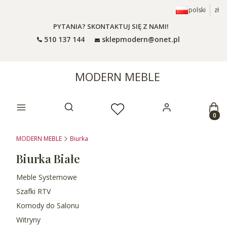
polski
zł
PYTANIA? SKONTAKTUJ SIĘ Z NAMI!
510 137 144
sklepmodern@onet.pl
MODERN MEBLE
Prod
Otwórz wyszukiwarkę
MODERN MEBLE
Biurka
Biurka Białe
Meble Systemowe
Szafki RTV
Komody do Salonu
Witryny