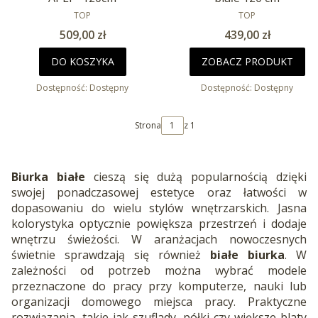
PRODUCENT
PRODUCENT
TOP
TOP
Cena
Cena
509,00 zł
439,00 zł
DO KOSZYKA
ZOBACZ PRODUKT
Dostępność:
Dostępny
Dostępność:
Dostępny
Strona
z 1
Biurka białe
cieszą się dużą popularnością dzięki
swojej ponadczasowej estetyce oraz łatwości w
dopasowaniu do wielu stylów wnętrzarskich. Jasna
kolorystyka optycznie powiększa przestrzeń i dodaje
wnętrzu świeżości. W aranżacjach nowoczesnych
świetnie sprawdzają się również
białe biurka
. W
zależności od potrzeb można wybrać modele
przeznaczone do pracy przy komputerze, nauki lub
organizacji domowego miejsca pracy. Praktyczne
rozwiązania, takie jak szuflady, półki czy większe blaty