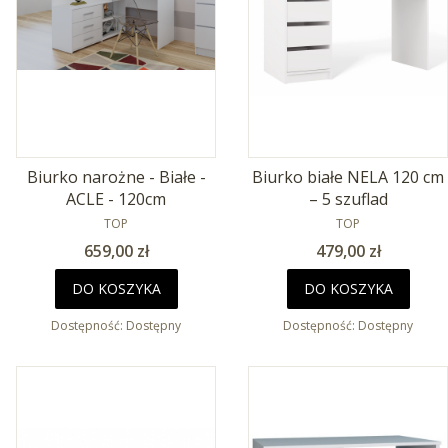
Biurko narożne - Białe -
Biurko białe NELA 120 cm
ACLE - 120cm
– 5 szuflad
PRODUCENT
PRODUCENT
TOP
TOP
Cena
Cena
659,00 zł
479,00 zł
DO KOSZYKA
DO KOSZYKA
Dostępność:
Dostępny
Dostępność:
Dostępny