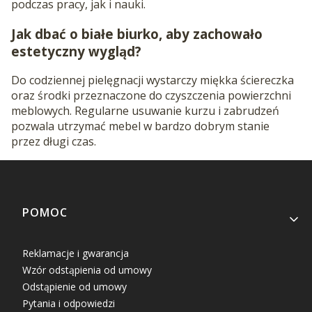
podczas pracy, jak i nauki.
Jak dbać o białe biurko, aby zachowało
estetyczny wygląd?
Do codziennej pielęgnacji wystarczy miękka ściereczka
oraz środki przeznaczone do czyszczenia powierzchni
meblowych. Regularne usuwanie kurzu i zabrudzeń
pozwala utrzymać mebel w bardzo dobrym stanie
przez długi czas.
Linki w stopce
POMOC
Reklamacje i gwarancja
Wzór odstąpienia od umowy
Odstąpienie od umowy
Pytania i odpowiedzi