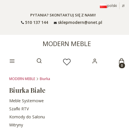
polski
zł
PYTANIA? SKONTAKTUJ SIĘ Z NAMI!
510 137 144
sklepmodern@onet.pl
MODERN MEBLE
Prod
Otwórz wyszukiwarkę
MODERN MEBLE
Biurka
Biurka Białe
Meble Systemowe
Szafki RTV
Komody do Salonu
Witryny