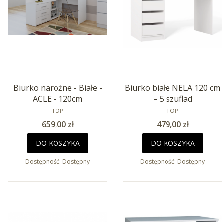
Biurko narożne - Białe -
Biurko białe NELA 120 cm
ACLE - 120cm
– 5 szuflad
PRODUCENT
PRODUCENT
TOP
TOP
Cena
Cena
659,00 zł
479,00 zł
DO KOSZYKA
DO KOSZYKA
Dostępność:
Dostępny
Dostępność:
Dostępny