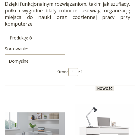
Dzięki funkcjonalnym rozwiązaniom, takim jak szuflady,
półki i wygodne blaty robocze, ułatwiają organizację
miejsca do nauki oraz codziennej pracy przy
komputerze.
Produkty:
8
Lista produktów
Sortowanie:
Domyślne
Strona
z 1
NOWOŚĆ