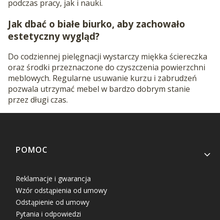
podczas pracy, jak i nauki.
Jak dbać o białe biurko, aby zachowało
estetyczny wygląd?
Do codziennej pielęgnacji wystarczy miękka ściereczka
oraz środki przeznaczone do czyszczenia powierzchni
meblowych. Regularne usuwanie kurzu i zabrudzeń
pozwala utrzymać mebel w bardzo dobrym stanie
przez długi czas.
Linki w stopce
POMOC
Reklamacje i gwarancja
Wzór odstąpienia od umowy
Odstąpienie od umowy
Pytania i odpowiedzi