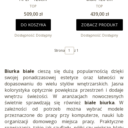
PRODUCENT
PRODUCENT
TOP
TOP
Cena
Cena
509,00 zł
439,00 zł
DO KOSZYKA
ZOBACZ PRODUKT
Dostępność:
Dostępny
Dostępność:
Dostępny
Strona
z 1
Biurka białe
cieszą się dużą popularnością dzięki
swojej ponadczasowej estetyce oraz łatwości w
dopasowaniu do wielu stylów wnętrzarskich. Jasna
kolorystyka optycznie powiększa przestrzeń i dodaje
wnętrzu świeżości. W aranżacjach nowoczesnych
świetnie sprawdzają się również
białe biurka
. W
zależności od potrzeb można wybrać modele
przeznaczone do pracy przy komputerze, nauki lub
organizacji domowego miejsca pracy. Praktyczne
rozwiązania, takie jak szuflady, półki czy większe blaty