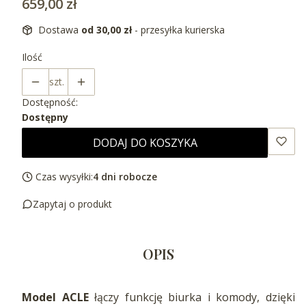
Cena
659,00 zł
Dostawa
od 30,00 zł
- przesyłka kurierska
Ilość
szt.
Dostępność:
Dostępny
DODAJ DO KOSZYKA
Czas wysyłki:
4 dni robocze
Zapytaj o produkt
OPIS
Model ACLE
łączy funkcję biurka i komody, dzięki