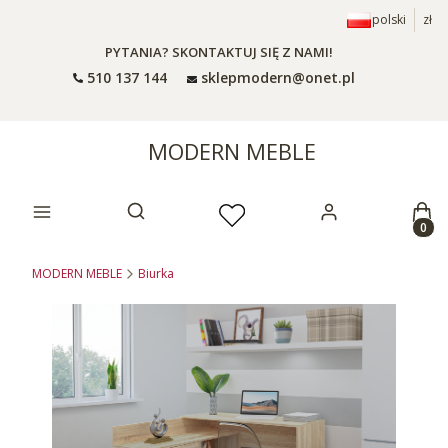
polski
zł
PYTANIA? SKONTAKTUJ SIĘ Z NAMI!
510 137 144
sklepmodern@onet.pl
MODERN MEBLE
Prod
Otwórz wyszukiwarkę
MODERN MEBLE
Biurka