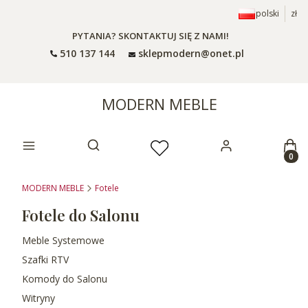
polski
zł
PYTANIA? SKONTAKTUJ SIĘ Z NAMI!
510 137 144
sklepmodern@onet.pl
MODERN MEBLE
Prod
Otwórz wyszukiwarkę
MODERN MEBLE
Fotele
Fotele do Salonu
Meble Systemowe
Szafki RTV
Komody do Salonu
Witryny