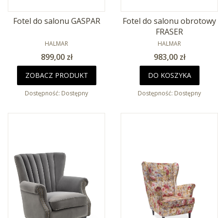
Fotel do salonu GASPAR
Fotel do salonu obrotowy
FRASER
PRODUCENT
PRODUCENT
HALMAR
HALMAR
Cena
Cena
899,00 zł
983,00 zł
ZOBACZ PRODUKT
DO KOSZYKA
Dostępność:
Dostępny
Dostępność:
Dostępny