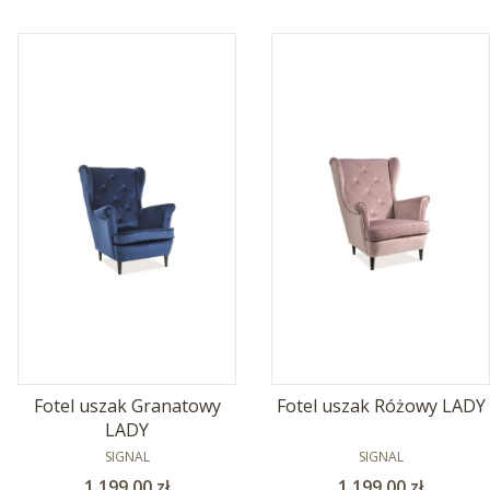
Fotel uszak Granatowy
Fotel uszak Różowy LADY
LADY
PRODUCENT
PRODUCENT
SIGNAL
SIGNAL
Cena
Cena
1 199,00 zł
1 199,00 zł