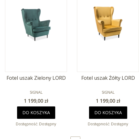
Fotel uszak Zielony LORD
Fotel uszak Żółty LORD
PRODUCENT
PRODUCENT
SIGNAL
SIGNAL
Cena
Cena
1 199,00 zł
1 199,00 zł
DO KOSZYKA
DO KOSZYKA
Dostępność:
Dostępny
Dostępność:
Dostępny