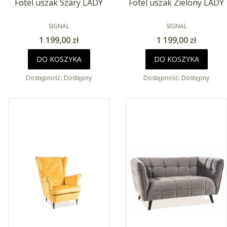
Fotel uszak Szary LADY
Fotel uszak Zielony LADY
PRODUCENT
PRODUCENT
SIGNAL
SIGNAL
Cena
Cena
1 199,00 zł
1 199,00 zł
DO KOSZYKA
DO KOSZYKA
Dostępność:
Dostępny
Dostępność:
Dostępny