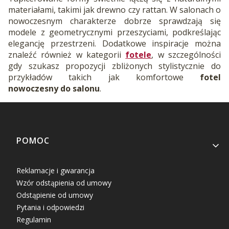
materiałami, takimi jak drewno czy rattan. W salonach o
nowoczesnym charakterze dobrze sprawdzają się
modele z geometrycznymi przeszyciami, podkreślając
elegancję przestrzeni. Dodatkowe inspiracje można
znaleźć również w kategorii
fotele
, w szczególności
gdy szukasz propozycji zbliżonych stylistycznie do
przykładów takich jak komfortowe
fotel
nowoczesny do salonu
.
Linki w stopce
POMOC
Reklamacje i gwarancja
Wzór odstąpienia od umowy
Odstąpienie od umowy
Pytania i odpowiedzi
Regulamin