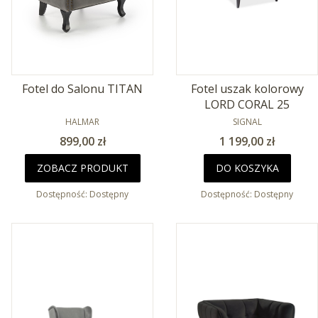
Fotel do Salonu TITAN
Fotel uszak kolorowy
LORD CORAL 25
PRODUCENT
PRODUCENT
HALMAR
SIGNAL
Cena
Cena
899,00 zł
1 199,00 zł
ZOBACZ PRODUKT
DO KOSZYKA
Dostępność:
Dostępny
Dostępność:
Dostępny