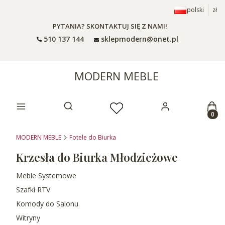
polski
zł
PYTANIA? SKONTAKTUJ SIĘ Z NAMI!
510 137 144
sklepmodern@onet.pl
MODERN MEBLE
Prod
Otwórz wyszukiwarkę
MODERN MEBLE
Fotele do Biurka
Krzesła do Biurka Młodzieżowe
Meble Systemowe
Szafki RTV
Komody do Salonu
Witryny