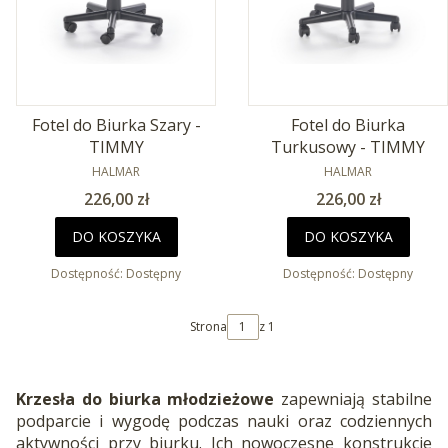
Fotel do Biurka Szary -
Fotel do Biurka
TIMMY
Turkusowy - TIMMY
PRODUCENT
PRODUCENT
HALMAR
HALMAR
Cena
Cena
226,00 zł
226,00 zł
DO KOSZYKA
DO KOSZYKA
Dostępność:
Dostępny
Dostępność:
Dostępny
Strona
z 1
Krzesła do biurka młodzieżowe
zapewniają stabilne
podparcie i wygodę podczas nauki oraz codziennych
aktywności przy biurku. Ich nowoczesne konstrukcje