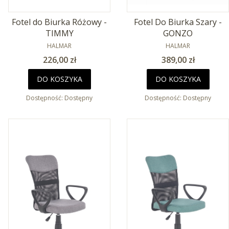
Fotel do Biurka Różowy -
Fotel Do Biurka Szary -
TIMMY
GONZO
PRODUCENT
PRODUCENT
HALMAR
HALMAR
Cena
Cena
226,00 zł
389,00 zł
DO KOSZYKA
DO KOSZYKA
Dostępność:
Dostępny
Dostępność:
Dostępny