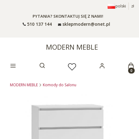
polski
zł
PYTANIA? SKONTAKTUJ SIĘ Z NAMI!
510 137 144
sklepmodern@onet.pl
MODERN MEBLE
Prod
Otwórz wyszukiwarkę
MODERN MEBLE
Komody do Salonu