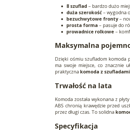
8 szuflad
– bardzo dużo mie
duża szerokość
– wygodna o
bezuchwytowe fronty
– no
prosta forma
– pasuje do r
prowadnice rolkowe
– komf
Maksymalna pojemno
Dzięki ośmiu szufladom komoda p
ma swoje miejsce, co znacznie uł
praktyczna
komoda z szufladam
Trwałość na lata
Komoda została wykonana z płyty 
ABS chronią krawędzie przed uszk
przez długi czas. To solidna
komod
Specyfikacja