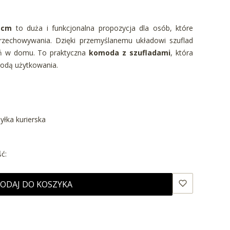
 cm
to duża i funkcjonalna propozycja dla osób, które
rzechowywania. Dzięki przemyślanemu układowi szuflad
eń w domu. To praktyczna
komoda z szufladami
, która
odą użytkowania.
syłka kurierska
ć:
ODAJ DO KOSZYKA