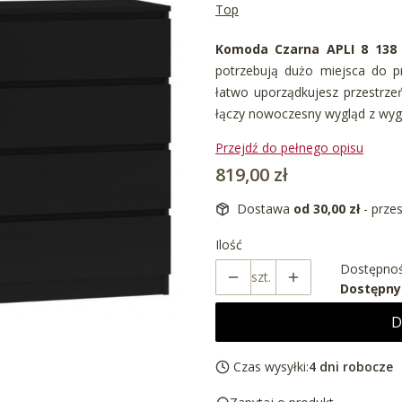
Top
Komoda Czarna APLI 8 138
potrzebują dużo miejsca do p
łatwo uporządkujesz przestrz
łączy nowoczesny wygląd z wyg
Przejdź do pełnego opisu
Cena
819,00 zł
Dostawa
od 30,00 zł
- prze
Ilość
Dostępnoś
szt.
Dostępny
D
Czas wysyłki:
4 dni robocze