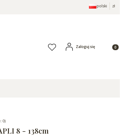
polski
zł
Produkty w ko
Zaloguj się
Ulubione
: 0)
PLI 8 - 138cm