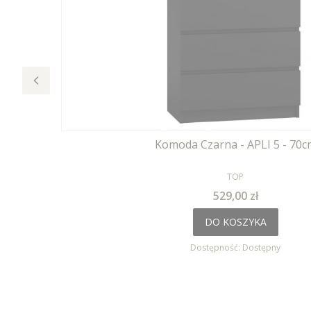
Komoda Czarna - APLI 5 - 70c
PRODUCENT
TOP
Cena
529,00 zł
DO KOSZYKA
Dostępność:
Dostępny