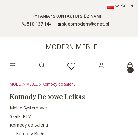
polski
zł
PYTANIA? SKONTAKTUJ SIĘ Z NAMI!
510 137 144
sklepmodern@onet.pl
MODERN MEBLE
Prod
Otwórz wyszukiwarkę
MODERN MEBLE
Komody do Salonu
Komody Dębowe Lefkas
Meble Systemowe
Szafki RTV
Komody do Salonu
Komody Białe