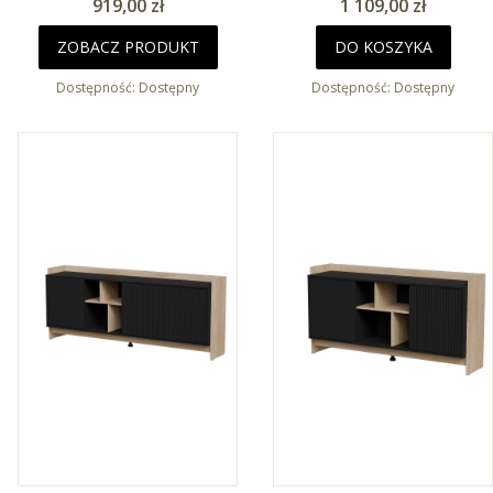
Cena
Cena
919,00 zł
1 109,00 zł
ZOBACZ PRODUKT
DO KOSZYKA
Dostępność:
Dostępny
Dostępność:
Dostępny