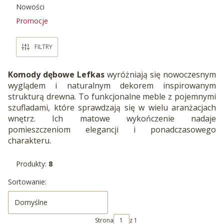
Nowości
Promocje
Koniec menu
FILTRY
Komody dębowe Lefkas
wyróżniają się nowoczesnym
wyglądem i naturalnym dekorem inspirowanym
strukturą drewna. To funkcjonalne meble z pojemnymi
szufladami, które sprawdzają się w wielu aranżacjach
wnętrz. Ich matowe wykończenie nadaje
pomieszczeniom elegancji i ponadczasowego
charakteru.
Produkty:
8
Lista produktów
Sortowanie:
Domyślne
Strona
z 1