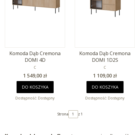
Komoda Dąb Cremona
Komoda Dąb Cremona
DOMI 4D
DOMI 1D2S
PRODUCENT
PRODUCENT
C
C
Cena
Cena
1 549,00 zł
1 109,00 zł
DO KOSZYKA
DO KOSZYKA
Dostępność:
Dostępny
Dostępność:
Dostępny
Strona
z 1