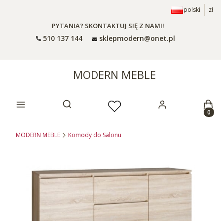
polski
zł
PYTANIA? SKONTAKTUJ SIĘ Z NAMI!
510 137 144
sklepmodern@onet.pl
MODERN MEBLE
Prod
Otwórz wyszukiwarkę
MODERN MEBLE
Komody do Salonu