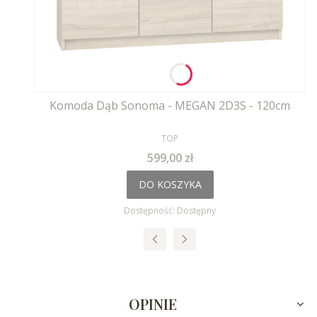
Komoda Dąb Sonoma - MEGAN 2D3S - 120cm
PRODUCENT
TOP
Cena
599,00 zł
DO KOSZYKA
Dostępność:
Dostępny
OPINIE