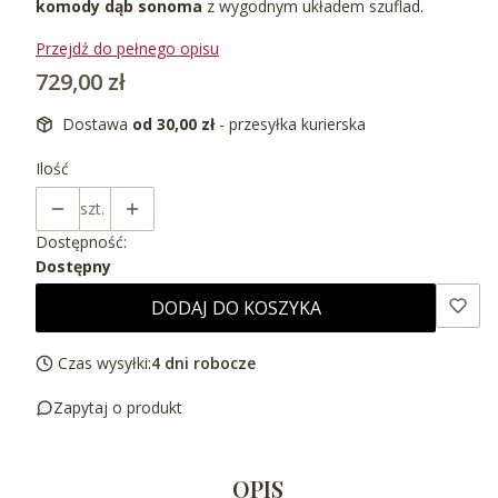
komody dąb sonoma
z wygodnym układem szuflad.
Przejdź do pełnego opisu
Cena
729,00 zł
Dostawa
od 30,00 zł
- przesyłka kurierska
Ilość
szt.
Dostępność:
Dostępny
DODAJ DO KOSZYKA
Czas wysyłki:
4 dni robocze
Zapytaj o produkt
OPIS