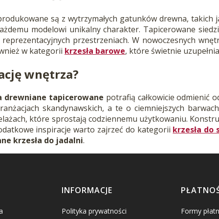
rodukowane są z wytrzymałych gatunków drewna, takich jak
ażdemu modelowi unikalny charakter. Tapicerowane siedz
w reprezentacyjnych przestrzeniach. W nowoczesnych wnętr
wnież w kategorii
krzesła barowe
, które świetnie uzupełnia
ację wnętrza?
a drewniane tapicerowane
potrafią całkowicie odmienić od
anżacjach skandynawskich, a te o ciemniejszych barwach p
lażach, które sprostają codziennemu użytkowaniu. Konstr
odatkowe inspiracje warto zajrzeć do kategorii
krzesła do 
ne krzesła do jadalni
.
INFORMACJE
PŁATNOŚ
a
Polityka prywatności
Formy płatn