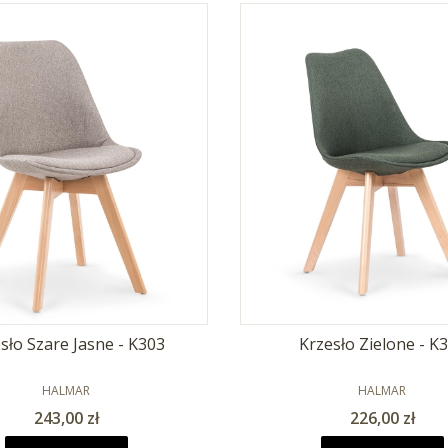
sło Szare Jasne - K303
Krzesło Zielone - K
PRODUCENT
PRODUCENT
HALMAR
HALMAR
Cena
Cena
243,00 zł
226,00 zł