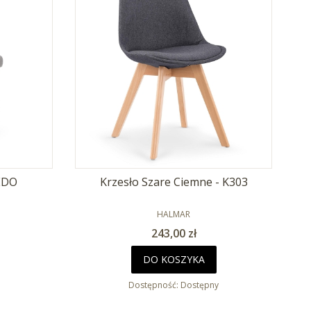
EDO
Krzesło Szare Ciemne - K303
PRODUCENT
HALMAR
Cena
243,00 zł
DO KOSZYKA
Dostępność:
Dostępny