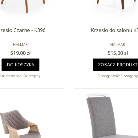
zesło Czarne - K396
Krzesło do salonu K
PRODUCENT
PRODUCENT
HALMAR
HALMAR
Cena
Cena
519,00 zł
515,00 zł
DO KOSZYKA
ZOBACZ PRODUKT
Dostępność:
Dostępny
Dostępność:
Dostępny