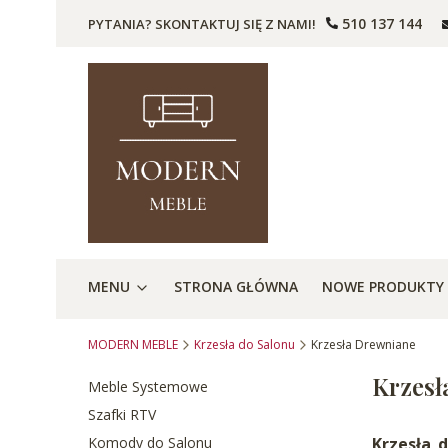
510 137 144
PYTANIA? SKONTAKTUJ SIĘ Z NAMI!
MENU
STRONA GŁÓWNA
NOWE PRODUKTY
MODERN MEBLE
Krzesła do Salonu
Krzesła Drewniane
Krzesł
Meble Systemowe
Szafki RTV
Komody do Salonu
Krzesła 