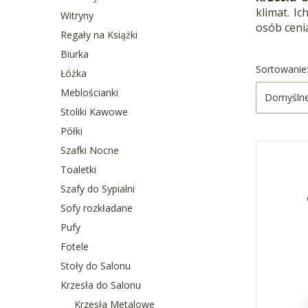
klimat. I
Witryny
osób ceni
Regały na Książki
Biurka
Lista 
Sortowanie
Łóżka
Meblościanki
Domyśln
Stoliki Kawowe
Półki
Szafki Nocne
Toaletki
Szafy do Sypialni
Sofy rozkładane
Pufy
Fotele
Stoły do Salonu
Krzesła do Salonu
Krzesła Metalowe