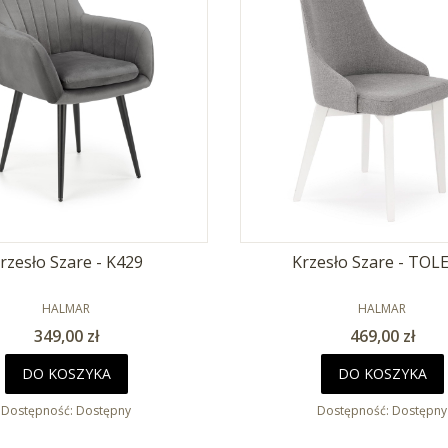
rzesło Szare - K429
Krzesło Szare - TOL
PRODUCENT
PRODUCENT
HALMAR
HALMAR
Cena
Cena
349,00 zł
469,00 zł
DO KOSZYKA
DO KOSZYKA
Dostępność:
Dostępny
Dostępność:
Dostępny