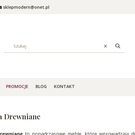
sklepmodern@onet.pl
Wyczyść
Szukaj
PROMOCJE
BLOG
KONTAKT
a Drewniane
drewniane
to ponadczasowe meble, które wprowadzają do 