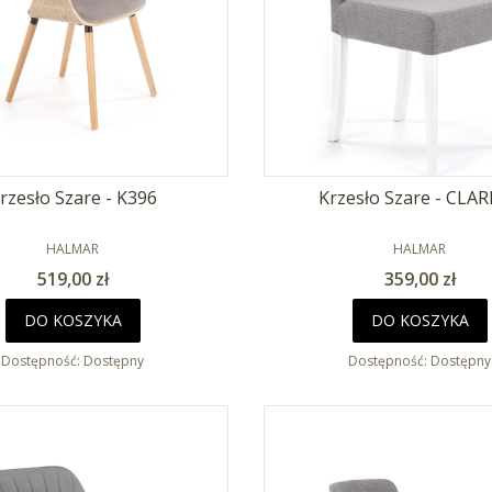
rzesło Szare - K396
Krzesło Szare - CLA
PRODUCENT
PRODUCENT
HALMAR
HALMAR
Cena
Cena
519,00 zł
359,00 zł
DO KOSZYKA
DO KOSZYKA
Dostępność:
Dostępny
Dostępność:
Dostępny