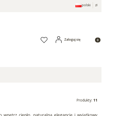
polski
zł
Produkty w ko
Zaloguj się
Ulubione
Produkty:
11
wnętrz ciepło, naturalną elegancję i wyjątkowy