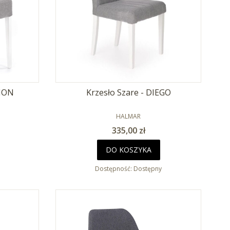
RION
Krzesło Szare - DIEGO
PRODUCENT
HALMAR
Cena
335,00 zł
DO KOSZYKA
Dostępność:
Dostępny