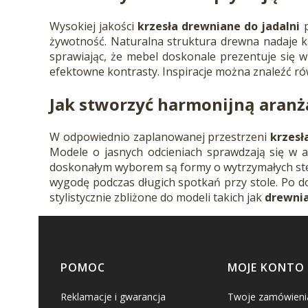
Wysokiej jakości
krzesła drewniane do jadalni
p
żywotność. Naturalna struktura drewna nadaje k
sprawiając, że mebel doskonale prezentuje się 
efektowne kontrasty. Inspiracje można znaleźć ró
Jak stworzyć harmonijną aranż
W odpowiednio zaplanowanej przestrzeni
krzesł
Modele o jasnych odcieniach sprawdzają się w ar
doskonałym wyborem są formy o wytrzymałych ste
wygodę podczas długich spotkań przy stole. Po d
stylistycznie zbliżone do modeli takich jak
drewnia
Linki w stopce
POMOC
MOJE KONTO
Reklamacje i gwarancja
Twoje zamówieni