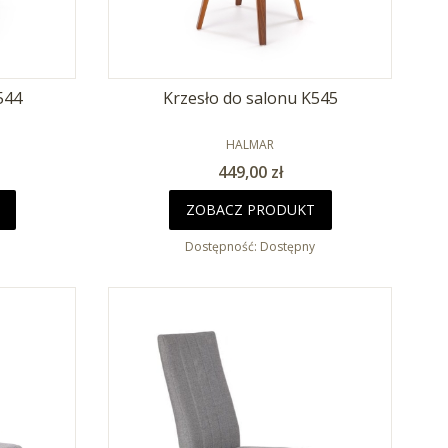
544
Krzesło do salonu K545
PRODUCENT
HALMAR
Cena
449,00 zł
ZOBACZ PRODUKT
Dostępność:
Dostępny