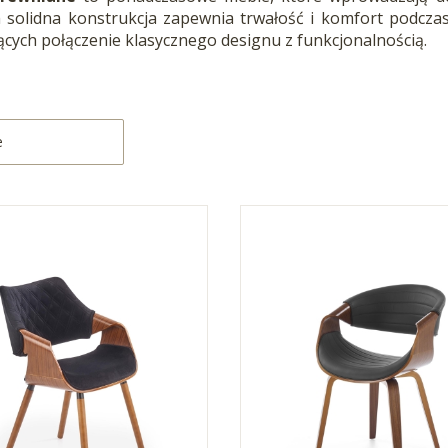
ch solidna konstrukcja zapewnia trwałość i komfort podcz
ących połączenie klasycznego designu z funkcjonalnością.
produktów
:
e