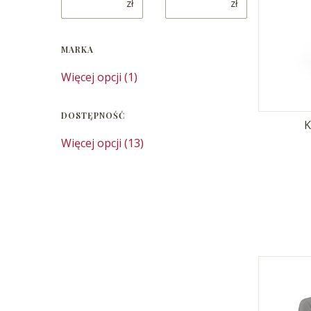
zł
zł
MARKA
Marka
Więcej opcji (1)
DOSTĘPNOŚĆ
K
Dostępność
Więcej opcji (13)