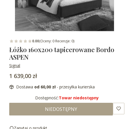
0.00
(Oceny: 0 Recenzje: 0)
Łóżko 160x200 tapicerowane Bordo
ASPEN
Signal
Cena
1 639,00 zł
Dostawa
od 60,00 zł
- przesyłka kurierska
Dostępność:
Towar niedostępny
NIEDOSTĘPNY
Zapytaj o produkt