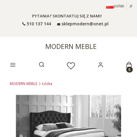
polski
zł
PYTANIA? SKONTAKTUJ SIĘ Z NAMI!
510 137 144
sklepmodern@onet.pl
MODERN MEBLE
Prod
Otwórz wyszukiwarkę
MODERN MEBLE
Łóżka