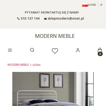
polski
zł
PYTANIA? SKONTAKTUJ SIĘ Z NAMI!
510 137 144
sklepmodern@onet.pl
MODERN MEBLE
Prod
Otwórz wyszukiwarkę
MODERN MEBLE
Łóżka