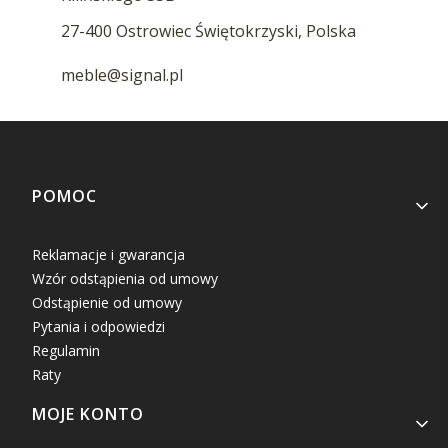
27-400 Ostrowiec Świętokrzyski, Polska
meble@signal.pl
Linki w stopce
POMOC
Reklamacje i gwarancja
Wzór odstąpienia od umowy
Odstąpienie od umowy
Pytania i odpowiedzi
Regulamin
Raty
MOJE KONTO