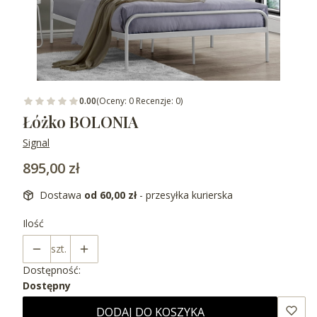
0.00
(Oceny: 0 Recenzje: 0)
Łóżko BOLONIA
Signal
Cena
895,00 zł
Dostawa
od 60,00 zł
- przesyłka kurierska
Ilość
szt.
Dostępność:
Dostępny
DODAJ DO KOSZYKA