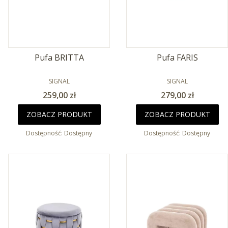
Pufa BRITTA
Pufa FARIS
PRODUCENT
PRODUCENT
SIGNAL
SIGNAL
Cena
Cena
259,00 zł
279,00 zł
ZOBACZ PRODUKT
ZOBACZ PRODUKT
Dostępność:
Dostępny
Dostępność:
Dostępny