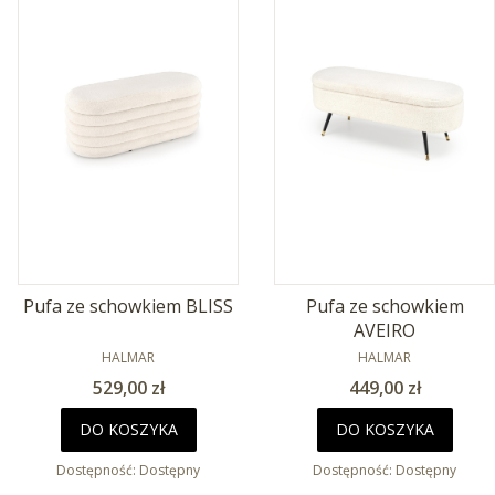
Pufa ze schowkiem BLISS
Pufa ze schowkiem
AVEIRO
PRODUCENT
PRODUCENT
HALMAR
HALMAR
Cena
Cena
529,00 zł
449,00 zł
DO KOSZYKA
DO KOSZYKA
Dostępność:
Dostępny
Dostępność:
Dostępny