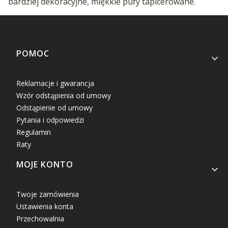
bardziej dekoracyjne, miękkie pufy tapicerowane.
Linki w stopce
POMOC
Reklamacje i gwarancja
Wzór odstąpienia od umowy
Odstąpienie od umowy
Pytania i odpowiedzi
Regulamin
Raty
MOJE KONTO
Twoje zamówienia
Ustawienia konta
Przechowalnia