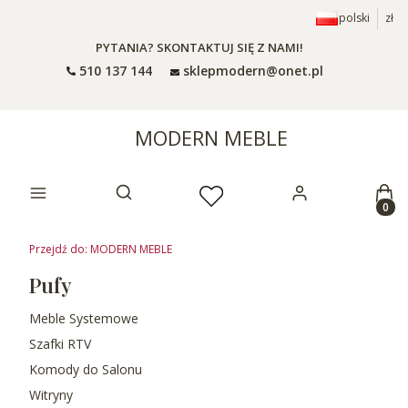
polski
zł
PYTANIA? SKONTAKTUJ SIĘ Z NAMI!
510 137 144
sklepmodern@onet.pl
MODERN MEBLE
Prod
Otwórz wyszukiwarkę
Przejdź do:
MODERN MEBLE
Pufy
Meble Systemowe
Szafki RTV
Komody do Salonu
Witryny