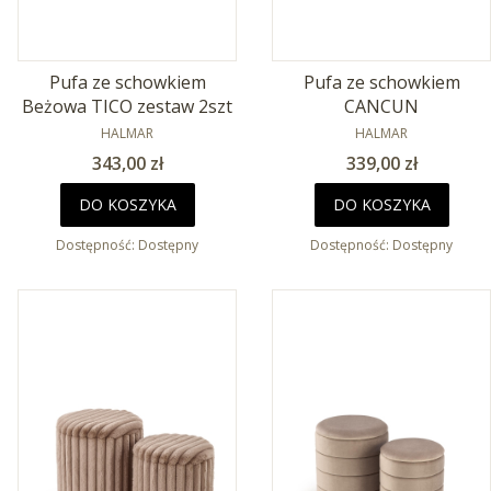
Pufa ze schowkiem
Pufa ze schowkiem
Beżowa TICO zestaw 2szt
CANCUN
PRODUCENT
PRODUCENT
HALMAR
HALMAR
Cena
Cena
343,00 zł
339,00 zł
DO KOSZYKA
DO KOSZYKA
Dostępność:
Dostępny
Dostępność:
Dostępny