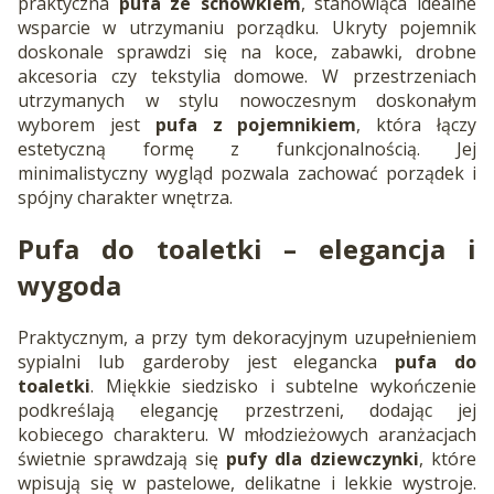
praktyczna
pufa ze schowkiem
, stanowiąca idealne
wsparcie w utrzymaniu porządku. Ukryty pojemnik
doskonale sprawdzi się na koce, zabawki, drobne
akcesoria czy tekstylia domowe. W przestrzeniach
utrzymanych w stylu nowoczesnym doskonałym
wyborem jest
pufa z pojemnikiem
, która łączy
estetyczną formę z funkcjonalnością. Jej
minimalistyczny wygląd pozwala zachować porządek i
spójny charakter wnętrza.
Pufa do toaletki
– elegancja i
wygoda
Praktycznym, a przy tym dekoracyjnym uzupełnieniem
sypialni lub garderoby jest elegancka
pufa do
toaletki
. Miękkie siedzisko i subtelne wykończenie
podkreślają elegancję przestrzeni, dodając jej
kobiecego charakteru. W młodzieżowych aranżacjach
świetnie sprawdzają się
pufy dla dziewczynki
, które
wpisują się w pastelowe, delikatne i lekkie wystroje.