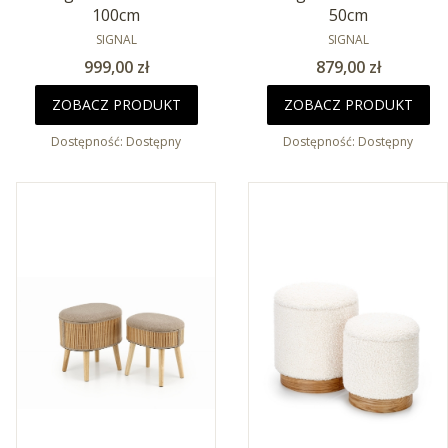
100cm
50cm
PRODUCENT
PRODUCENT
SIGNAL
SIGNAL
Cena
Cena
999,00 zł
879,00 zł
ZOBACZ PRODUKT
ZOBACZ PRODUKT
Dostępność:
Dostępny
Dostępność:
Dostępny