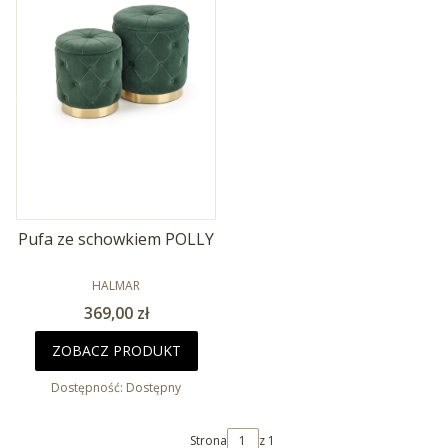
Pufa ze schowkiem POLLY
PRODUCENT
HALMAR
Cena
369,00 zł
ZOBACZ PRODUKT
Dostępność:
Dostępny
Strona
z 1