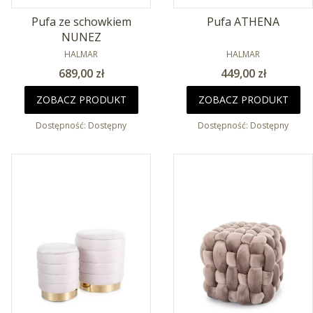
Pufa ze schowkiem
Pufa ATHENA
NUNEZ
PRODUCENT
PRODUCENT
HALMAR
HALMAR
Cena
Cena
689,00 zł
449,00 zł
ZOBACZ PRODUKT
ZOBACZ PRODUKT
Dostępność:
Dostępny
Dostępność:
Dostępny