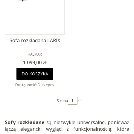
Sofa rozkładana LARIX
PRODUCENT
HALMAR
Cena
1 099,00 zł
DO KOSZYKA
Dostępność:
Dostępny
Strona
z 1
Sofy rozkładane
są niezwykle uniwersalne, ponieważ
łączą elegancki wygląd z funkcjonalnością, która