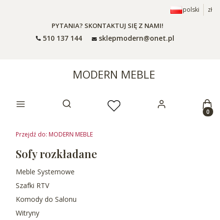
polski
zł
PYTANIA? SKONTAKTUJ SIĘ Z NAMI!
510 137 144
sklepmodern@onet.pl
MODERN MEBLE
Prod
Otwórz wyszukiwarkę
Przejdź do:
MODERN MEBLE
Sofy rozkładane
Meble Systemowe
Szafki RTV
Komody do Salonu
Witryny