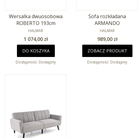
Wersalka dwuosobowa
Sofa rozkładana
ROBERTO 193cm
ARMANDO
PRODUCENT
PRODUCENT
HALMAR
HALMAR
Cena
Cena
1 074,00 zł
989,00 zł
DO KOSZYKA
ZOBACZ PRODUKT
Dostępność:
Dostępny
Dostępność:
Dostępny