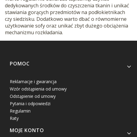
dedykowanych środków do czyszczenia tkanin i unikać
stawiania gorących przedmiotów na podłokietnikach
czy siedzisku. Dodatkowo warto dbać o równomierne
użytkowanie sofy oraz unikać zbyt dużego obciążenia
mechanizmu rozkładania.
Linki w stopce
POMOC
Reklamacje i gwarancja
Wzór odstąpienia od umowy
Odstąpienie od umowy
Pytania i odpowiedzi
Regulamin
Raty
MOJE KONTO