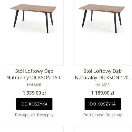
Stół Loftowy Dąb
Stół Loftowy Dąb
Naturalny DICKSON 150-
Naturalny DICKSON 120-
210x90cm
PRODUCENT
180x80cm
PRODUCENT
HALMAR
HALMAR
Cena
Cena
1 339,00 zł
1 189,00 zł
DO KOSZYKA
DO KOSZYKA
Dostępność:
Dostępny
Dostępność:
Dostępny