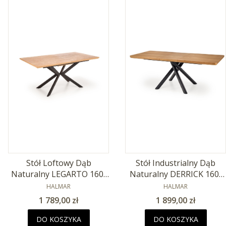
Stół Loftowy Dąb
Stół Industrialny Dąb
Naturalny LEGARTO 160-
Naturalny DERRICK 160-
200x90cm
PRODUCENT
200x90cm
PRODUCENT
HALMAR
HALMAR
Cena
Cena
1 789,00 zł
1 899,00 zł
DO KOSZYKA
DO KOSZYKA