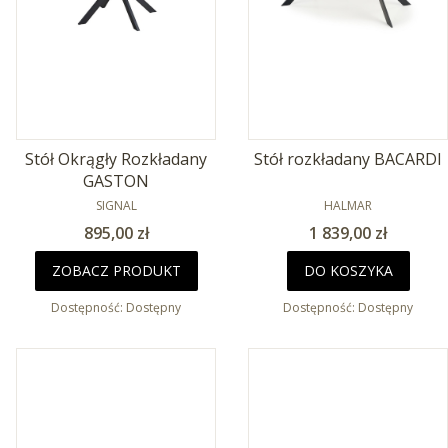
Stół Okrągły Rozkładany
Stół rozkładany BACARDI
GASTON
PRODUCENT
PRODUCENT
SIGNAL
HALMAR
Cena
Cena
895,00 zł
1 839,00 zł
ZOBACZ PRODUKT
DO KOSZYKA
Dostępność:
Dostępny
Dostępność:
Dostępny