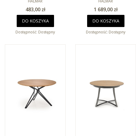
120x80cm
HALMAR
HALMAR
Cena
Cena
483,00 zł
1 689,00 zł
DO KOSZYKA
DO KOSZYKA
Dostępność:
Dostępny
Dostępność:
Dostępny