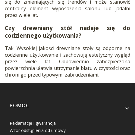
się do zmieniających się trendów i może stanowić
centralny element wyposażenia salonu lub jadalni
przez wiele lat.
Czy drewniany stół nadaje się do
codziennego użytkowania?
Tak. Wysokiej jakości drewniane stoły są odporne na
codzienne użytkowanie i zachowują estetyczny wygląd
przez wiele lat. Odpowiednio zabezpieczona
powierzchnia ułatwia utrzymanie blatu w czystości oraz
chroni go przed typowymi zabrudzeniami.
Linki w stopce
POMOC
Reklamacje i gwarancja
Wzór odstąpienia od umowy