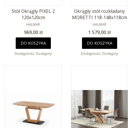
Stół Okrągły PIXEL 2
Okrągły stół rozkładany
120x120cm
MORETTI 118-148x118cm
PRODUCENT
PRODUCENT
HALMAR
HALMAR
Cena
Cena
969,00 zł
1 579,00 zł
DO KOSZYKA
DO KOSZYKA
Dostępność:
Dostępny
Dostępność:
Dostępny