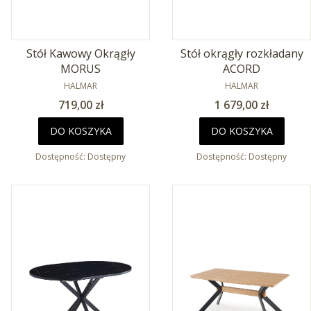
Stół Kawowy Okrągły
Stół okrągły rozkładany
MORUS
ACORD
PRODUCENT
PRODUCENT
HALMAR
HALMAR
Cena
Cena
719,00 zł
1 679,00 zł
DO KOSZYKA
DO KOSZYKA
Dostępność:
Dostępny
Dostępność:
Dostępny