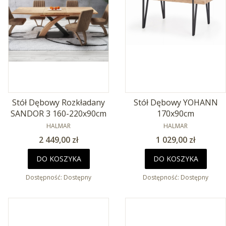
Stół Dębowy Rozkładany
Stół Dębowy YOHANN
SANDOR 3 160-220x90cm
170x90cm
PRODUCENT
PRODUCENT
HALMAR
HALMAR
Cena
Cena
2 449,00 zł
1 029,00 zł
DO KOSZYKA
DO KOSZYKA
Dostępność:
Dostępny
Dostępność:
Dostępny