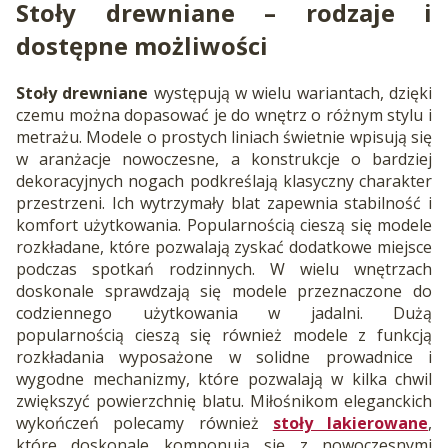
Stoły drewniane
– rodzaje i
dostępne możliwości
Stoły drewniane
występują w wielu wariantach, dzięki
czemu można dopasować je do wnętrz o różnym stylu i
metrażu. Modele o prostych liniach świetnie wpisują się
w aranżacje nowoczesne, a konstrukcje o bardziej
dekoracyjnych nogach podkreślają klasyczny charakter
przestrzeni. Ich wytrzymały blat zapewnia stabilność i
komfort użytkowania. Popularnością cieszą się modele
rozkładane, które pozwalają zyskać dodatkowe miejsce
podczas spotkań rodzinnych. W wielu wnętrzach
doskonale sprawdzają się modele przeznaczone do
codziennego użytkowania w jadalni. Dużą
popularnością cieszą się również modele z funkcją
rozkładania wyposażone w solidne prowadnice i
wygodne mechanizmy, które pozwalają w kilka chwil
zwiększyć powierzchnię blatu. Miłośnikom eleganckich
wykończeń polecamy również
stoły lakierowane
,
które doskonale komponują się z nowoczesnymi