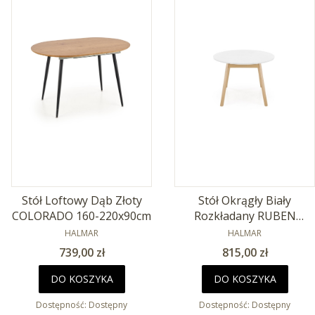
Stół Loftowy Dąb Złoty
Stół Okrągły Biały
COLORADO 160-220x90cm
Rozkładany RUBEN
PRODUCENT
102x102cm
PRODUCENT
HALMAR
HALMAR
Cena
Cena
739,00 zł
815,00 zł
DO KOSZYKA
DO KOSZYKA
Dostępność:
Dostępny
Dostępność:
Dostępny