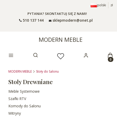
polski
zł
PYTANIA? SKONTAKTUJ SIĘ Z NAMI!
510 137 144
sklepmodern@onet.pl
MODERN MEBLE
Prod
Otwórz wyszukiwarkę
MODERN MEBLE
Stoły do Salonu
Stoły Drewniane
Meble Systemowe
Szafki RTV
Komody do Salonu
Witryny