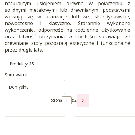
naturalnym usłojeniem drewna w połączeniu z
solidnymi metalowymi lub drewnianymi podstawami
wpisują się w aranżacje loftowe, skandynawskie,
nowoczesne i klasyczne. Starannie wykonane
wykończenie, odporność na codzienne użytkowanie
oraz łatwość utrzymania w czystości sprawiają, że
drewniane stoły pozostają estetyczne i funkcjonalne
przez długie lata.
Produkty:
35
Lista produktów
Sortowanie:
Domyślne
Strona
z 2
NASTĘPNE PRODUKTY