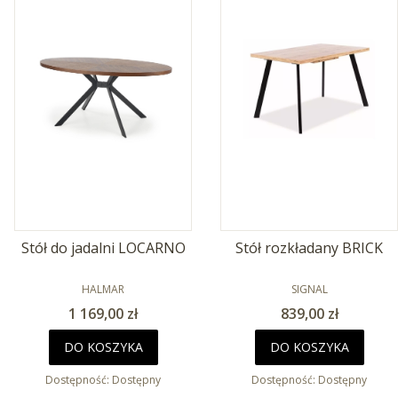
Stół do jadalni LOCARNO
Stół rozkładany BRICK
PRODUCENT
PRODUCENT
HALMAR
SIGNAL
Cena
Cena
1 169,00 zł
839,00 zł
DO KOSZYKA
DO KOSZYKA
Dostępność:
Dostępny
Dostępność:
Dostępny