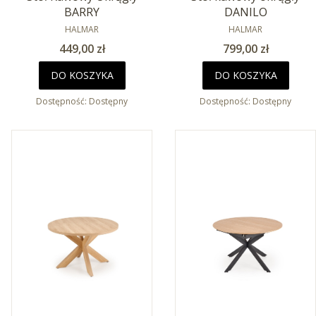
BARRY
DANILO
PRODUCENT
PRODUCENT
HALMAR
HALMAR
Cena
Cena
449,00 zł
799,00 zł
DO KOSZYKA
DO KOSZYKA
Dostępność:
Dostępny
Dostępność:
Dostępny