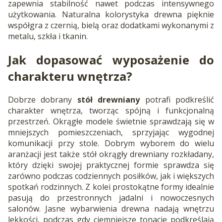
zapewnia stabilność nawet podczas intensywnego
użytkowania. Naturalna kolorystyka drewna pięknie
współgra z czernią, bielą oraz dodatkami wykonanymi z
metalu, szkła i tkanin.
Jak dopasować wyposażenie do
charakteru wnętrza?
Dobrze dobrany
stół drewniany
potrafi podkreślić
charakter wnętrza, tworząc spójną i funkcjonalną
przestrzeń. Okrągłe modele świetnie sprawdzają się w
mniejszych pomieszczeniach, sprzyjając wygodnej
komunikacji przy stole. Dobrym wyborem do wielu
aranżacji jest także stół okrągły drewniany rozkładany,
który dzięki swojej praktycznej formie sprawdza się
zarówno podczas codziennych posiłków, jak i większych
spotkań rodzinnych. Z kolei prostokątne formy idealnie
pasują do przestronnych jadalni i nowoczesnych
salonów. Jasne wybarwienia drewna nadają wnętrzu
lekkości, podczas gdy ciemniejsze tonacje podkreślają