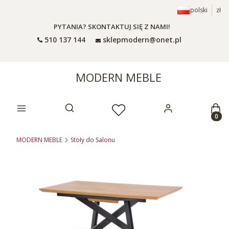
polski
zł
PYTANIA? SKONTAKTUJ SIĘ Z NAMI!
510 137 144
sklepmodern@onet.pl
MODERN MEBLE
Prod
Otwórz wyszukiwarkę
MODERN MEBLE
Stoły do Salonu