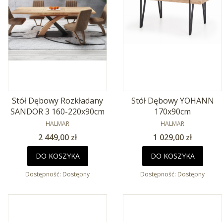
Stół Dębowy Rozkładany
Stół Dębowy YOHANN
SANDOR 3 160-220x90cm
170x90cm
PRODUCENT
PRODUCENT
HALMAR
HALMAR
Cena
Cena
2 449,00 zł
1 029,00 zł
DO KOSZYKA
DO KOSZYKA
Dostępność:
Dostępny
Dostępność:
Dostępny