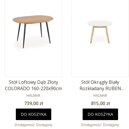
Stół Loftowy Dąb Złoty
Stół Okrągły Biały
COLORADO 160-220x90cm
Rozkładany RUBEN
PRODUCENT
102x102cm
PRODUCENT
HALMAR
HALMAR
Cena
Cena
739,00 zł
815,00 zł
DO KOSZYKA
DO KOSZYKA
Dostępność:
Dostępny
Dostępność:
Dostępny