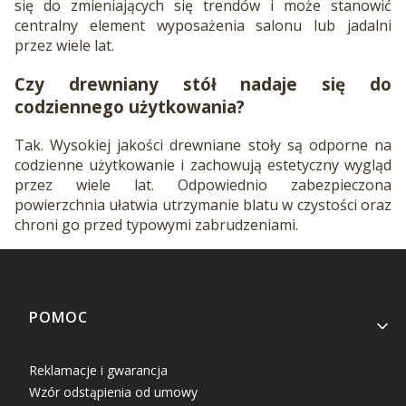
się do zmieniających się trendów i może stanowić
centralny element wyposażenia salonu lub jadalni
przez wiele lat.
Czy drewniany stół nadaje się do
codziennego użytkowania?
Tak. Wysokiej jakości drewniane stoły są odporne na
codzienne użytkowanie i zachowują estetyczny wygląd
przez wiele lat. Odpowiednio zabezpieczona
powierzchnia ułatwia utrzymanie blatu w czystości oraz
chroni go przed typowymi zabrudzeniami.
Linki w stopce
POMOC
Reklamacje i gwarancja
Wzór odstąpienia od umowy