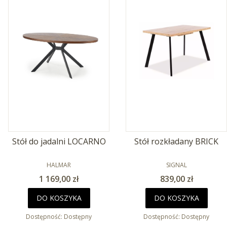
Stół do jadalni LOCARNO
Stół rozkładany BRICK
PRODUCENT
PRODUCENT
HALMAR
SIGNAL
Cena
Cena
1 169,00 zł
839,00 zł
DO KOSZYKA
DO KOSZYKA
Dostępność:
Dostępny
Dostępność:
Dostępny