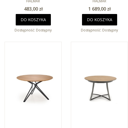
120x80cm
HALMAR
HALMAR
Cena
Cena
483,00 zł
1 689,00 zł
DO KOSZYKA
DO KOSZYKA
Dostępność:
Dostępny
Dostępność:
Dostępny