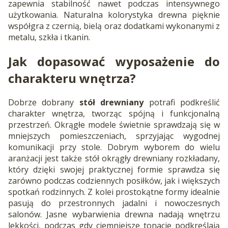
zapewnia stabilność nawet podczas intensywnego
użytkowania. Naturalna kolorystyka drewna pięknie
współgra z czernią, bielą oraz dodatkami wykonanymi z
metalu, szkła i tkanin.
Jak dopasować wyposażenie do
charakteru wnętrza?
Dobrze dobrany
stół drewniany
potrafi podkreślić
charakter wnętrza, tworząc spójną i funkcjonalną
przestrzeń. Okrągłe modele świetnie sprawdzają się w
mniejszych pomieszczeniach, sprzyjając wygodnej
komunikacji przy stole. Dobrym wyborem do wielu
aranżacji jest także stół okrągły drewniany rozkładany,
który dzięki swojej praktycznej formie sprawdza się
zarówno podczas codziennych posiłków, jak i większych
spotkań rodzinnych. Z kolei prostokątne formy idealnie
pasują do przestronnych jadalni i nowoczesnych
salonów. Jasne wybarwienia drewna nadają wnętrzu
lekkości, podczas gdy ciemniejsze tonacje podkreślają