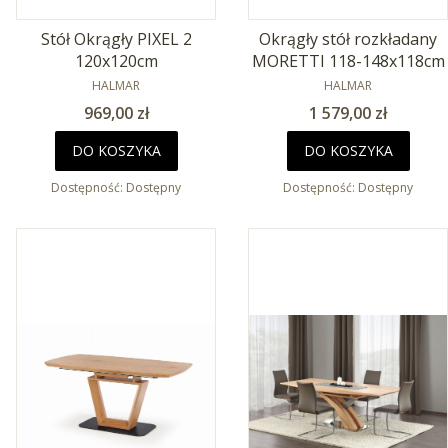
Stół Okrągły PIXEL 2
Okrągły stół rozkładany
120x120cm
MORETTI 118-148x118cm
PRODUCENT
PRODUCENT
HALMAR
HALMAR
Cena
Cena
969,00 zł
1 579,00 zł
DO KOSZYKA
DO KOSZYKA
Dostępność:
Dostępny
Dostępność:
Dostępny