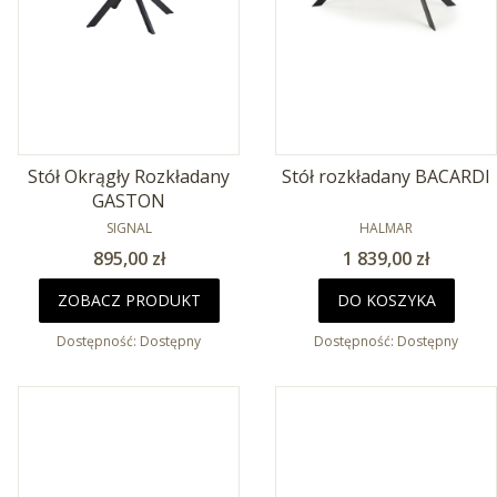
Stół Okrągły Rozkładany
Stół rozkładany BACARDI
GASTON
PRODUCENT
PRODUCENT
SIGNAL
HALMAR
Cena
Cena
895,00 zł
1 839,00 zł
ZOBACZ PRODUKT
DO KOSZYKA
Dostępność:
Dostępny
Dostępność:
Dostępny