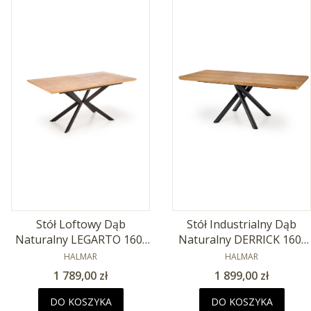
Stół Loftowy Dąb
Stół Industrialny Dąb
Naturalny LEGARTO 160-
Naturalny DERRICK 160-
200x90cm
PRODUCENT
200x90cm
PRODUCENT
HALMAR
HALMAR
Cena
Cena
1 789,00 zł
1 899,00 zł
DO KOSZYKA
DO KOSZYKA