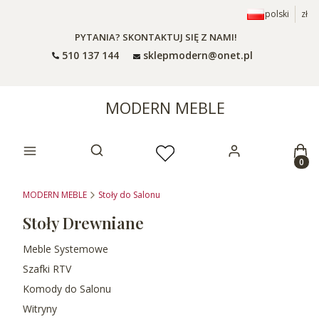
polski
zł
PYTANIA? SKONTAKTUJ SIĘ Z NAMI!
510 137 144
sklepmodern@onet.pl
MODERN MEBLE
Prod
Otwórz wyszukiwarkę
MODERN MEBLE
Stoły do Salonu
Stoły Drewniane
Meble Systemowe
Szafki RTV
Komody do Salonu
Witryny