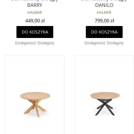
BARRY
DANILO
PRODUCENT
PRODUCENT
HALMAR
HALMAR
Cena
Cena
449,00 zł
799,00 zł
DO KOSZYKA
DO KOSZYKA
Dostępność:
Dostępny
Dostępność:
Dostępny