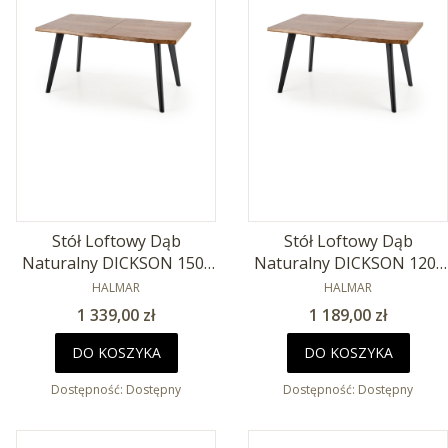
Stół Loftowy Dąb
Stół Loftowy Dąb
Naturalny DICKSON 150-
Naturalny DICKSON 120-
210x90cm
PRODUCENT
180x80cm
PRODUCENT
HALMAR
HALMAR
Cena
Cena
1 339,00 zł
1 189,00 zł
DO KOSZYKA
DO KOSZYKA
Dostępność:
Dostępny
Dostępność:
Dostępny