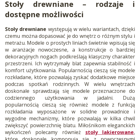
Stoły drewniane
– rodzaje i
dostępne możliwości
Stoły drewniane
występują w wielu wariantach, dzięki
czemu można dopasować je do wnętrz o różnym stylu i
metrażu. Modele o prostych liniach świetnie wpisują się
w aranżacje nowoczesne, a konstrukcje o bardziej
dekoracyjnych nogach podkreślają klasyczny charakter
przestrzeni. Ich wytrzymały blat zapewnia stabilność i
komfort użytkowania. Popularnością cieszą się modele
rozkładane, które pozwalają zyskać dodatkowe miejsce
podczas spotkań rodzinnych. W wielu wnętrzach
doskonale sprawdzają się modele przeznaczone do
codziennego użytkowania w jadalni. Dużą
popularnością cieszą się również modele z funkcją
rozkładania wyposażone w solidne prowadnice i
wygodne mechanizmy, które pozwalają w kilka chwil
zwiększyć powierzchnię blatu. Miłośnikom eleganckich
wykończeń polecamy również
stoły lakierowane
,
które doskonale komponują się z nowoczesnymi