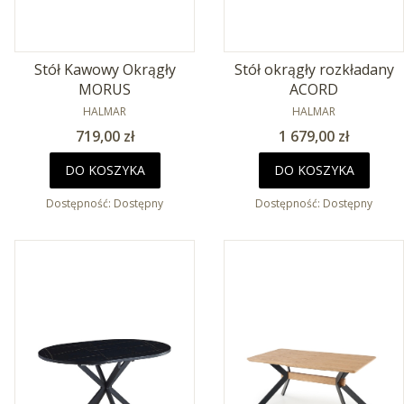
Stół Kawowy Okrągły
Stół okrągły rozkładany
MORUS
ACORD
PRODUCENT
PRODUCENT
HALMAR
HALMAR
Cena
Cena
719,00 zł
1 679,00 zł
DO KOSZYKA
DO KOSZYKA
Dostępność:
Dostępny
Dostępność:
Dostępny