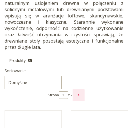
naturalnym usłojeniem drewna w połączeniu z
solidnymi metalowymi lub drewnianymi podstawami
wpisują się w aranżacje loftowe, skandynawskie,
nowoczesne i klasyczne. Starannie wykonane
wykończenie, odporność na codzienne użytkowanie
oraz łatwość utrzymania w czystości sprawiają, że
drewniane stoły pozostają estetyczne i funkcjonalne
przez długie lata.
Produkty:
35
Lista produktów
Sortowanie:
Domyślne
Strona
z 2
NASTĘPNE PRODUKTY