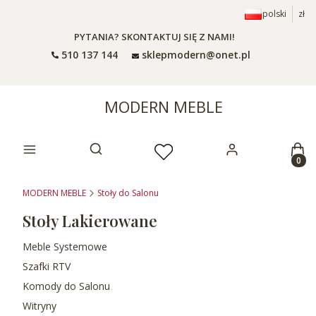
polski
zł
PYTANIA? SKONTAKTUJ SIĘ Z NAMI!
510 137 144
sklepmodern@onet.pl
MODERN MEBLE
Prod
Otwórz wyszukiwarkę
MODERN MEBLE
Stoły do Salonu
Stoły Lakierowane
Meble Systemowe
Szafki RTV
Komody do Salonu
Witryny