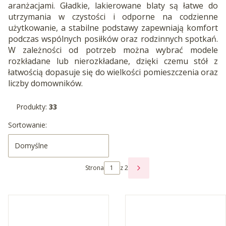
aranżacjami. Gładkie, lakierowane blaty są łatwe do
utrzymania w czystości i odporne na codzienne
użytkowanie, a stabilne podstawy zapewniają komfort
podczas wspólnych posiłków oraz rodzinnych spotkań.
W zależności od potrzeb można wybrać modele
rozkładane lub nierozkładane, dzięki czemu stół z
łatwością dopasuje się do wielkości pomieszczenia oraz
liczby domowników.
Produkty:
33
Lista produktów
Sortowanie:
Domyślne
Strona
z 2
NASTĘPNE PRODUKTY