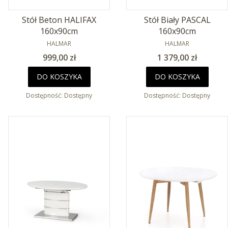
Stół Beton HALIFAX
Stół Biały PASCAL
160x90cm
160x90cm
PRODUCENT
PRODUCENT
HALMAR
HALMAR
Cena
Cena
999,00 zł
1 379,00 zł
DO KOSZYKA
DO KOSZYKA
Dostępność:
Dostępny
Dostępność:
Dostępny