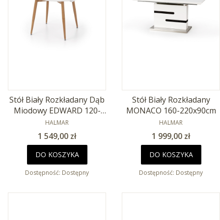
Stół Biały Rozkładany Dąb
Stół Biały Rozkładany
Miodowy EDWARD 120-
MONACO 160-220x90cm
200x100cm
PRODUCENT
PRODUCENT
HALMAR
HALMAR
Cena
Cena
1 549,00 zł
1 999,00 zł
DO KOSZYKA
DO KOSZYKA
Dostępność:
Dostępny
Dostępność:
Dostępny