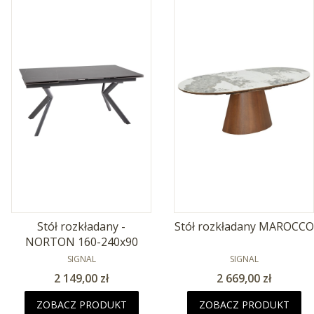
Stół rozkładany -
Stół rozkładany MAROCCO
NORTON 160-240x90
PRODUCENT
PRODUCENT
SIGNAL
SIGNAL
Cena
Cena
2 149,00 zł
2 669,00 zł
ZOBACZ PRODUKT
ZOBACZ PRODUKT