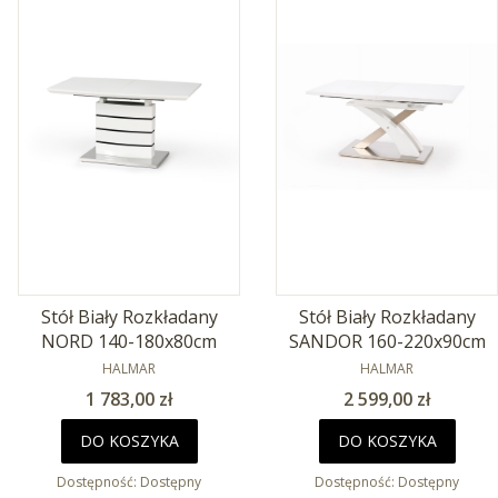
Stół Biały Rozkładany
Stół Biały Rozkładany
NORD 140-180x80cm
SANDOR 160-220x90cm
PRODUCENT
PRODUCENT
HALMAR
HALMAR
Cena
Cena
1 783,00 zł
2 599,00 zł
DO KOSZYKA
DO KOSZYKA
Dostępność:
Dostępny
Dostępność:
Dostępny