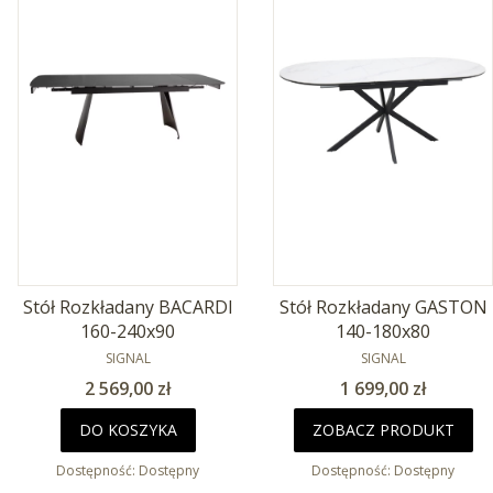
Stół Rozkładany BACARDI
Stół Rozkładany GASTON
160-240x90
140-180x80
PRODUCENT
PRODUCENT
SIGNAL
SIGNAL
Cena
Cena
2 569,00 zł
1 699,00 zł
DO KOSZYKA
ZOBACZ PRODUKT
Dostępność:
Dostępny
Dostępność:
Dostępny