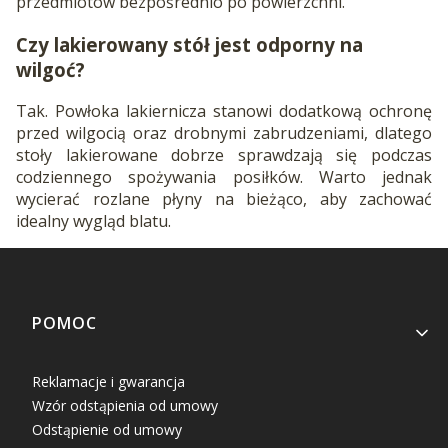
przedmiotów bezpośrednio po powierzchni.
Czy lakierowany stół jest odporny na
wilgoć?
Tak. Powłoka lakiernicza stanowi dodatkową ochronę
przed wilgocią oraz drobnymi zabrudzeniami, dlatego
stoły lakierowane dobrze sprawdzają się podczas
codziennego spożywania posiłków. Warto jednak
wycierać rozlane płyny na bieżąco, aby zachować
idealny wygląd blatu.
Linki w stopce
POMOC
Reklamacje i gwarancja
Wzór odstąpienia od umowy
Odstąpienie od umowy