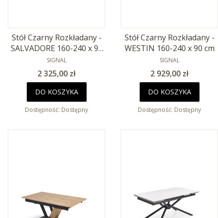
Stół Czarny Rozkładany -
Stół Czarny Rozkładany -
SALVADORE 160-240 x 90
WESTIN 160-240 x 90 cm
PRODUCENT
cm
PRODUCENT
SIGNAL
SIGNAL
Cena
Cena
2 325,00 zł
2 929,00 zł
DO KOSZYKA
DO KOSZYKA
Dostępność:
Dostępny
Dostępność:
Dostępny