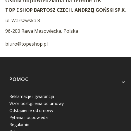
TOP E SHOP BARTOSZ CZECH, ANDRZEJ GOŃSKI SP.K.
ul. Warszwska 8
96-200 Rawa Mazowiecka, Polska
biuro@topeshop.pl
Linki w stopce
POMOC
Reklamacje i gwarancja
Wzór odstąpienia od umowy
Odstąpienie od umowy
Pytania i odpowiedzi
Regulamin