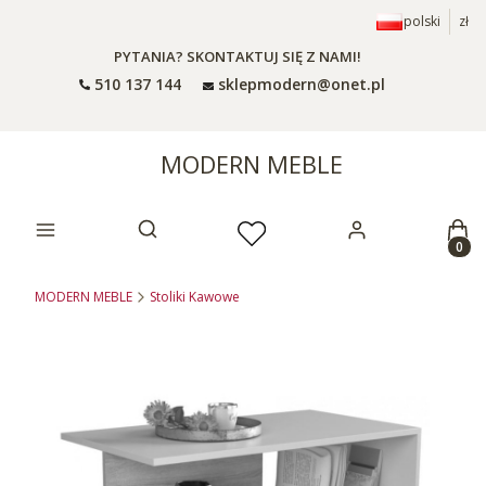
polski
zł
PYTANIA? SKONTAKTUJ SIĘ Z NAMI!
510 137 144
sklepmodern@onet.pl
MODERN MEBLE
Prod
Otwórz wyszukiwarkę
MODERN MEBLE
Stoliki Kawowe