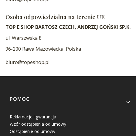
Osoba odpowiedzialna na terenie UE
TOP E SHOP BARTOSZ CZECH, ANDRZEJ GOŃSKI SP.K.
ul. Warszwska 8
96-200 Rawa Mazowiecka, Polska
biuro@topeshop.pl
Linki w stopce
POMOC
Reklamacje i gwarancja
Wzór odstąpienia od umowy
Odstąpienie od umowy