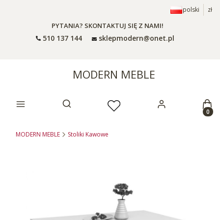
polski
zł
PYTANIA? SKONTAKTUJ SIĘ Z NAMI!
510 137 144
sklepmodern@onet.pl
MODERN MEBLE
Prod
Otwórz wyszukiwarkę
MODERN MEBLE
Stoliki Kawowe