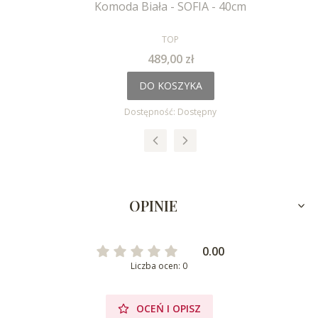
Komoda Biała - SOFIA - 40cm
PRODUCENT
TOP
Cena
489,00 zł
DO KOSZYKA
Dostępność:
Dostępny
OPINIE
0.00
Liczba ocen: 0
OCEŃ I OPISZ