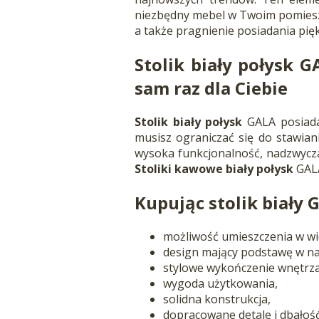
niezbędny mebel w Twoim pomieszc
a także pragnienie posiadania pię
Stolik biały połysk 
sam raz dla Ciebie
Stolik biały połysk
GALA posiada
musisz ograniczać się do stawian
wysoka funkcjonalność, nadzwycza
Stoliki kawowe biały połysk
GALA
Kupując stolik biały 
możliwość umieszczenia w wi
design mający podstawę w n
stylowe wykończenie wnętrza
wygoda użytkowania,
solidna konstrukcja,
dopracowane detale i dbałość