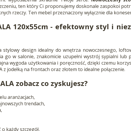
zeniu, ten który Ci proponujemy doskonale zaspokoi potrz
knych rzeczy. Ten mebel przeznaczony wyłącznie dla konese
GALA 120x55cm - efektowny styl i ni
 stylowy design idealny do wnętrza nowoczesnego, lofto
ia go w salonie, znakomicie uzupełni wystrój sypialni lu
jna wygoda użytkowania i poręczność, dzięki czemu korzyst
 z jodełką na frontach oraz złotem to idealne połączenie.
GALA zobacz co zyskujesz?
elu aranżacjach,
ajnowszych trendach,
,
 o każdy szczegół,