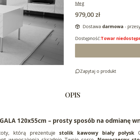
Meg
Cena
979,00 zł
Dostawa
darmowa
- przes
Dostępność:
Towar niedostęp
Zapytaj o produkt
OPIS
k GALA 120x55cm – prosty sposób na odmianę wn
oty, którą prezentuje
stolik kawowy biały połysk
G
ent wyposażenia skradnie Twoje serce.
Nowoczesny sto