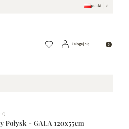
polski
zł
Produkty w ko
Zaloguj się
Ulubione
: 0)
ły Połysk - GALA 120x55cm