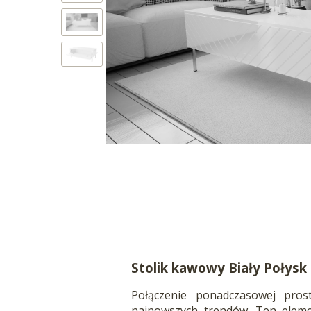
Stolik kawowy Biały Połys
Połączenie ponadczasowej prost
najnowszych trendów. Ten elem