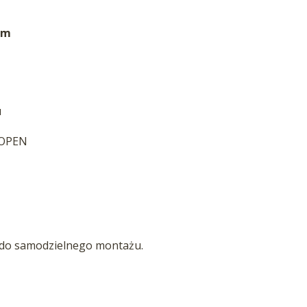
cm
u
 OPEN
 do samodzielnego montażu.