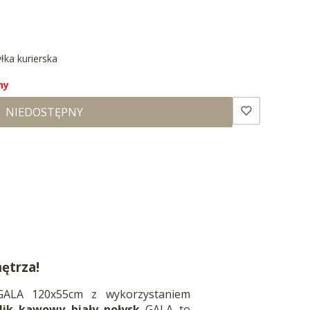
yłka kurierska
ny
NIEDOSTĘPNY
ętrza!
ALA 120x55cm z wykorzystaniem
lik kawowy biały połysk
GALA to