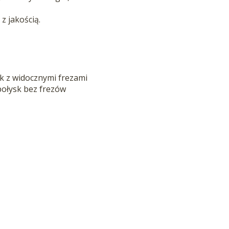
z jakością.
k z widocznymi frezami
połysk bez frezów