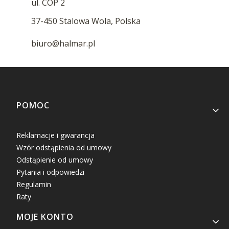
ul. COP 2
37-450 Stalowa Wola, Polska
biuro@halmar.pl
Linki w stopce
POMOC
Reklamacje i gwarancja
Wzór odstąpienia od umowy
Odstąpienie od umowy
Pytania i odpowiedzi
Regulamin
Raty
MOJE KONTO