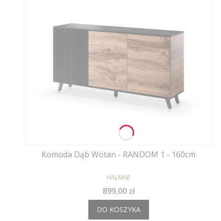
Komoda Dąb Wotan - RANDOM 1 - 160cm
PRODUCENT
HALMAR
Cena
899,00 zł
DO KOSZYKA