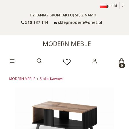
polski
zł
PYTANIA? SKONTAKTUJ SIĘ Z NAMI!
510 137 144
sklepmodern@onet.pl
MODERN MEBLE
Prod
Otwórz wyszukiwarkę
MODERN MEBLE
Stoliki Kawowe