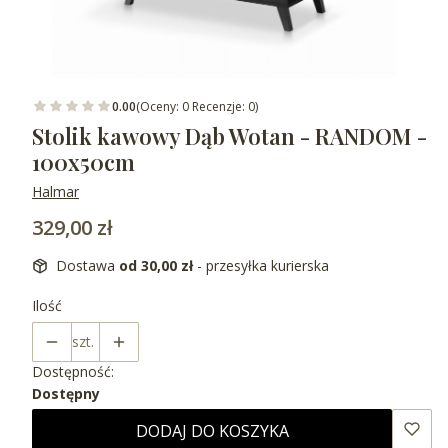
0.00
(Oceny: 0 Recenzje: 0)
Stolik kawowy Dąb Wotan - RANDOM -
100x50cm
Halmar
Cena
329,00 zł
Dostawa
od 30,00 zł
- przesyłka kurierska
Ilość
szt.
Dostępność:
Dostępny
DODAJ DO KOSZYKA