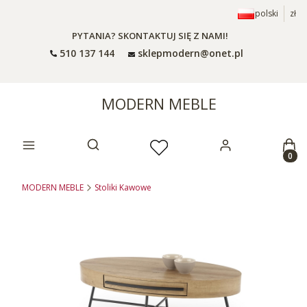
polski
zł
PYTANIA? SKONTAKTUJ SIĘ Z NAMI!
510 137 144
sklepmodern@onet.pl
MODERN MEBLE
Prod
Otwórz wyszukiwarkę
MODERN MEBLE
Stoliki Kawowe