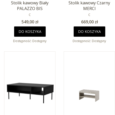
Stolik kawowy Biały
Stolik kawowy Czarny
PALAZZO BIS
MERCI
PRODUCENT
PRODUCENT
C
C
Cena
Cena
549,00 zł
669,00 zł
DO KOSZYKA
DO KOSZYKA
Dostępność:
Dostępny
Dostępność:
Dostępny