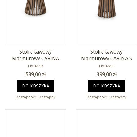
Stolik kawowy
Stolik kawowy
Marmurowy CARINA
Marmurowy CARINA S
PRODUCENT
PRODUCENT
HALMAR
HALMAR
Cena
Cena
539,00 zł
399,00 zł
DO KOSZYKA
DO KOSZYKA
Dostępność:
Dostępny
Dostępność:
Dostępny