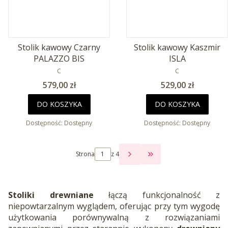
Stolik kawowy Czarny
Stolik kawowy Kaszmir
PALAZZO BIS
ISLA
PRODUCENT
PRODUCENT
C
C
Cena
Cena
579,00 zł
529,00 zł
DO KOSZYKA
DO KOSZYKA
Dostępność:
Dostępny
Dostępność:
Dostępny
Strona
z 4
PRZEJDŹ DO OSTATNI
Stoliki drewniane
łączą funkcjonalność z
niepowtarzalnym wyglądem, oferując przy tym wygodę
użytkowania porównywalną z rozwiązaniami