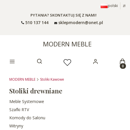
polski
zł
PYTANIA? SKONTAKTUJ SIĘ Z NAMI!
510 137 144
sklepmodern@onet.pl
MODERN MEBLE
Prod
Otwórz wyszukiwarkę
MODERN MEBLE
Stoliki Kawowe
Stoliki drewniane
Meble Systemowe
Szafki RTV
Komody do Salonu
Witryny