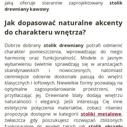
jaką oferuje starannie zaprojektowany
stolik
drewniany kawowy
.
Jak dopasować naturalne akcenty
do charakteru wnętrza?
Dobrze dobrany
stolik drewniany
potrafi odmienić
charakter pomieszczenia, wprowadzając do niego
harmonię oraz funkcjonalność. Modele o jasnym
wybarwieniu świetnie sprawdzają się w aranżacjach
skandynawskich i nowoczesnych, natomiast
ciemniejsze odcienie doskonale pasują do wnętrz
klasycznych i loftowych. Niewielkie formy pozwalają na
optymalne zagospodarowanie przestrzeni, nie
przytłaczając jej. Drewniane blaty dodają wnętrzu
naturalności i elegancji. Jeśli interesują Cię inne
estetyczne połączenia materiałów, zobacz również
propozycje dostępne w kategorii
stoliki metalowe
,
zwłaszcza gdy poszukujesz rozwiązań zbliżonych
funkcjonalnie do modeli takich jak
stolik okrągły