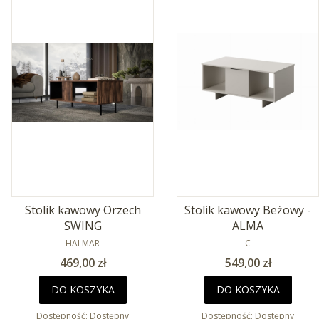
Stolik kawowy Orzech
Stolik kawowy Beżowy -
SWING
ALMA
PRODUCENT
PRODUCENT
HALMAR
C
Cena
Cena
469,00 zł
549,00 zł
DO KOSZYKA
DO KOSZYKA
Dostępność:
Dostępny
Dostępność:
Dostępny