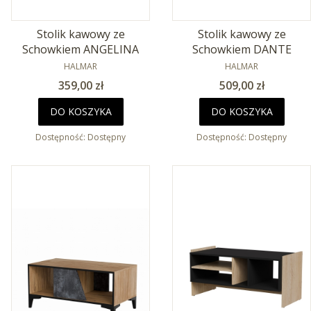
Stolik kawowy ze
Stolik kawowy ze
Schowkiem ANGELINA
Schowkiem DANTE
PRODUCENT
PRODUCENT
HALMAR
HALMAR
Cena
Cena
359,00 zł
509,00 zł
DO KOSZYKA
DO KOSZYKA
Dostępność:
Dostępny
Dostępność:
Dostępny