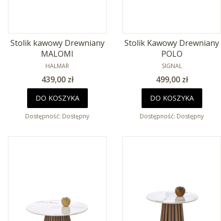
Stolik kawowy Drewniany
Stolik Kawowy Drewniany
MALOMI
POLO
PRODUCENT
PRODUCENT
HALMAR
SIGNAL
Cena
Cena
439,00 zł
499,00 zł
DO KOSZYKA
DO KOSZYKA
Dostępność:
Dostępny
Dostępność:
Dostępny