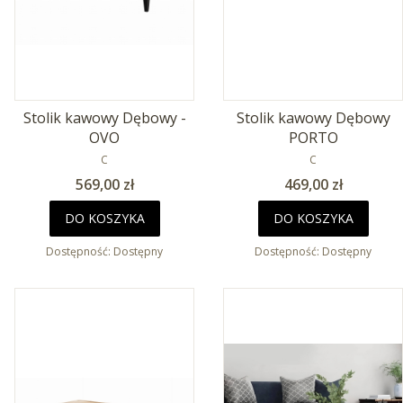
Stolik kawowy Dębowy -
Stolik kawowy Dębowy
OVO
PORTO
PRODUCENT
PRODUCENT
C
C
Cena
Cena
569,00 zł
469,00 zł
DO KOSZYKA
DO KOSZYKA
Dostępność:
Dostępny
Dostępność:
Dostępny