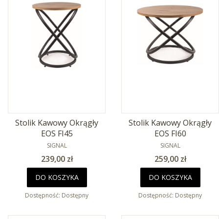
Stolik Kawowy Okrągły
Stolik Kawowy Okrągły
EOS FI45
EOS FI60
PRODUCENT
PRODUCENT
SIGNAL
SIGNAL
Cena
Cena
239,00 zł
259,00 zł
DO KOSZYKA
DO KOSZYKA
Dostępność:
Dostępny
Dostępność:
Dostępny