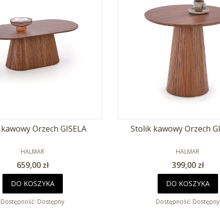
k kawowy Orzech GISELA
Stolik kawowy Orzech G
PRODUCENT
PRODUCENT
HALMAR
HALMAR
Cena
Cena
659,00 zł
399,00 zł
DO KOSZYKA
DO KOSZYKA
Dostępność:
Dostępny
Dostępność:
Dostępny