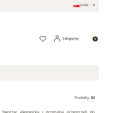
polski
zł
Produkty w ko
Zaloguj się
Ulubione
Produkty:
82
 tworząc elegancką i przytulną przestrzeń do