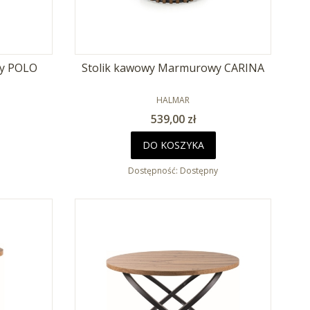
ny POLO
Stolik kawowy Marmurowy CARINA
PRODUCENT
HALMAR
Cena
539,00 zł
DO KOSZYKA
Dostępność:
Dostępny