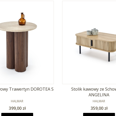
awowy Trawertyn DOROTEA S
Stolik kawowy ze Sch
ANGELINA
PRODUCENT
PRODUCENT
HALMAR
HALMAR
Cena
Cena
399,00 zł
359,00 zł