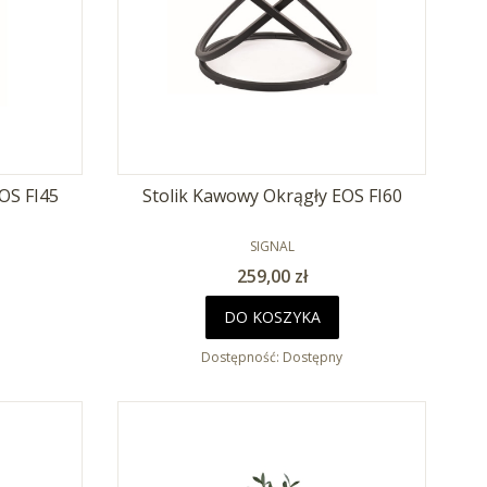
OS FI45
Stolik Kawowy Okrągły EOS FI60
PRODUCENT
SIGNAL
Cena
259,00 zł
DO KOSZYKA
Dostępność:
Dostępny