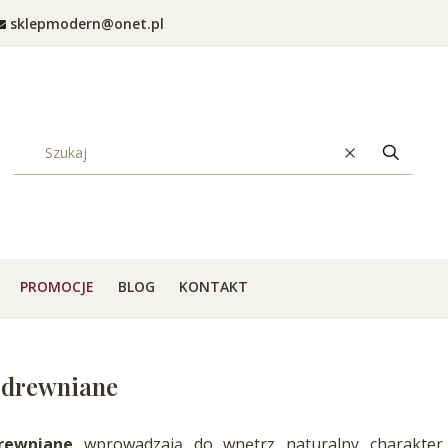
sklepmodern@onet.pl
Wyczyść
Szukaj
PROMOCJE
BLOG
KONTAKT
i drewniane
drewniane
wprowadzają do wnętrz naturalny charakter,