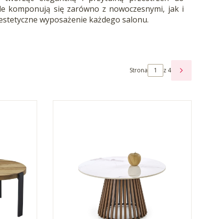
ale komponują się zarówno z nowoczesnymi, jak i
 i estetyczne wyposażenie każdego salonu.
Strona
z 4
NASTĘPNE