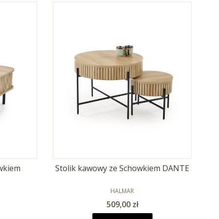
owkiem
Stolik kawowy ze Schowkiem DANTE
PRODUCENT
HALMAR
Cena
509,00 zł