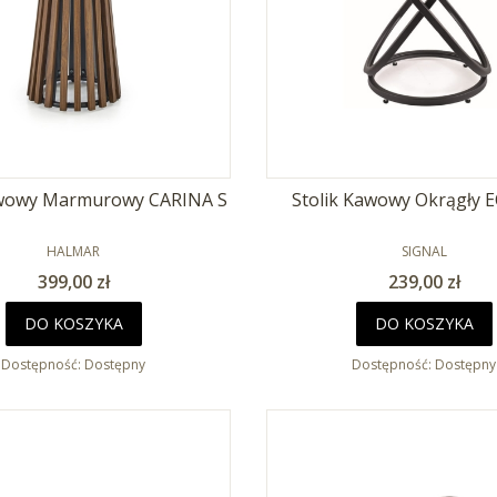
awowy Marmurowy CARINA S
Stolik Kawowy Okrągły E
PRODUCENT
PRODUCENT
HALMAR
SIGNAL
Cena
Cena
399,00 zł
239,00 zł
DO KOSZYKA
DO KOSZYKA
Dostępność:
Dostępny
Dostępność:
Dostępny