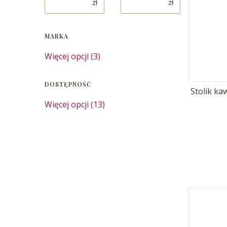
zł
zł
MARKA
Marka
Więcej opcji (3)
DOSTĘPNOŚĆ
Stolik k
Dostępność
Więcej opcji (13)