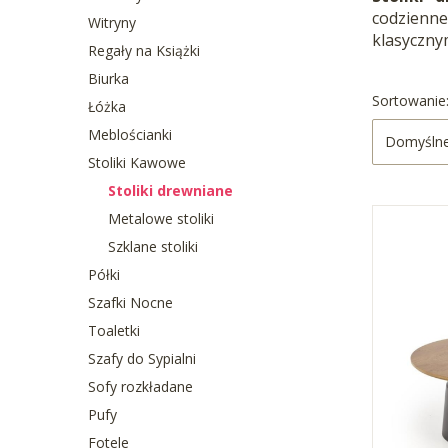
codzienne
Witryny
klasycznym
Regały na Książki
Biurka
Lista 
Sortowanie
Łóżka
Meblościanki
Domyśln
Stoliki Kawowe
Stoliki drewniane
Metalowe stoliki
Szklane stoliki
Półki
Szafki Nocne
Toaletki
Szafy do Sypialni
Sofy rozkładane
Pufy
Fotele