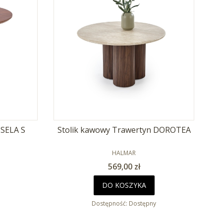
ISELA S
Stolik kawowy Trawertyn DOROTEA
PRODUCENT
HALMAR
Cena
569,00 zł
DO KOSZYKA
Dostępność:
Dostępny