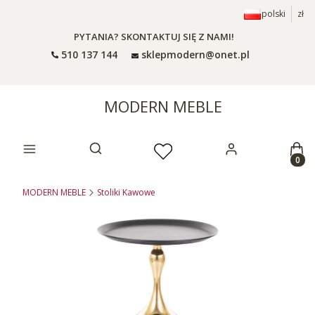
polski
zł
PYTANIA? SKONTAKTUJ SIĘ Z NAMI!
510 137 144
sklepmodern@onet.pl
MODERN MEBLE
Prod
Otwórz wyszukiwarkę
MODERN MEBLE
Stoliki Kawowe