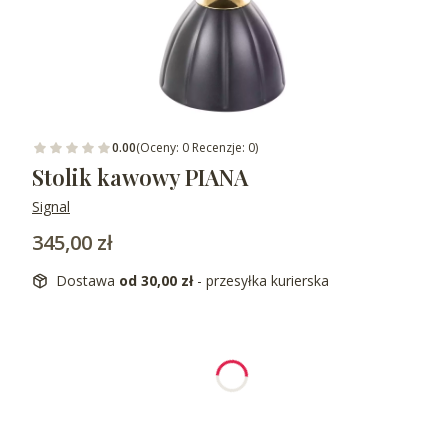
0.00
(Oceny: 0 Recenzje: 0)
Stolik kawowy PIANA
Signal
Cena
345,00 zł
Dostawa
od 30,00 zł
- przesyłka kurierska
Wybierz wariant produktu:
Poszczególne warianty mogą różnić się ceną
*
wybierz kolor
Wybierz