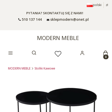
polski
zł
PYTANIA? SKONTAKTUJ SIĘ Z NAMI!
510 137 144
sklepmodern@onet.pl
MODERN MEBLE
Prod
Otwórz wyszukiwarkę
MODERN MEBLE
Stoliki Kawowe