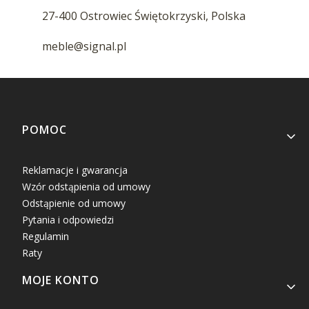
27-400 Ostrowiec Świętokrzyski, Polska
meble@signal.pl
Linki w stopce
POMOC
Reklamacje i gwarancja
Wzór odstąpienia od umowy
Odstąpienie od umowy
Pytania i odpowiedzi
Regulamin
Raty
MOJE KONTO