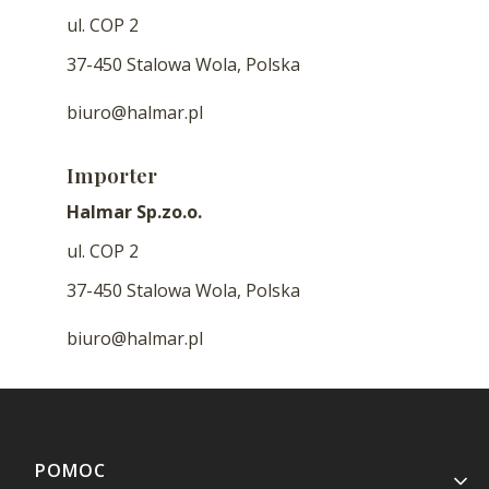
ul. COP 2
37-450 Stalowa Wola, Polska
biuro@halmar.pl
Importer
Halmar Sp.zo.o.
ul. COP 2
37-450 Stalowa Wola, Polska
biuro@halmar.pl
Linki w stopce
POMOC