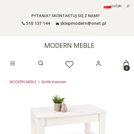
polski
zł
PYTANIA? SKONTAKTUJ SIĘ Z NAMI!
510 137 144
sklepmodern@onet.pl
MODERN MEBLE
Prod
Otwórz wyszukiwarkę
MODERN MEBLE
Stoliki Kawowe