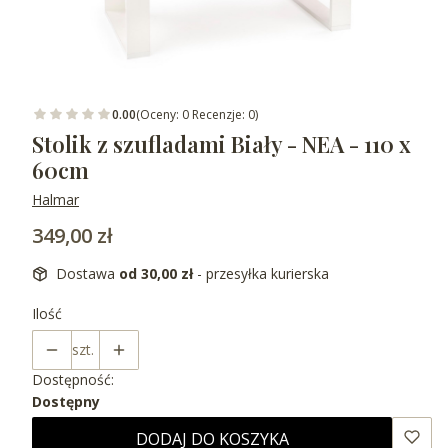
0.00
(Oceny: 0 Recenzje: 0)
Stolik z szufladami Biały - NEA - 110 x
60cm
Halmar
Cena
349,00 zł
Dostawa
od 30,00 zł
- przesyłka kurierska
Ilość
szt.
Dostępność:
Dostępny
DODAJ DO KOSZYKA