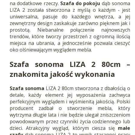
na dodatkowe rzeczy.
Szafa do pokoju
dąb sonoma
LIZA 2 została stworzona z myślą o każdym - jest
uniwersalna, pasuje do każdego wnętrza, a jej
zewnętrzny design zaskakuje zarówno pięknem jak i
prostotą. Niebanalne połączenie najnowszych
trendów, które tworzy przestrzeń z ogromną ilością
miejsca na ubrania, a jednocześnie pozwala cieszyć
oko olśniewającym wyglądem mebla.
Szafa sonoma LIZA 2 80cm –
znakomita jakość wykonania
Szafa sonoma
LIZA 2 80cm stworzona z dbałością o
detale, każdy element jej wyposażenia zachwyca
perfekcyjnym wyglądem i wyśmienitą jakością. Polski
producent zadbał o stworzenie mebla, który
wytrzyma długie lata i nie będzie ulegał zniszczeniom
powodowanym przez czynniki życia codziennego lub
dzieci. Atrakcyjny wygląd, którym ciesza się
małe
szafy
dąb sonoma LIZA 2 to wynik starannej pracy