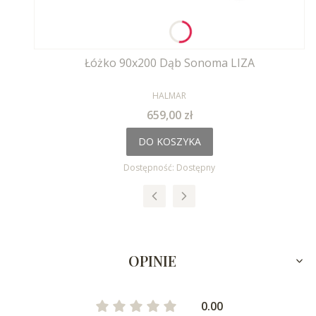
Łóżko 90x200 Dąb Sonoma LIZA
PRODUCENT
HALMAR
Cena
659,00 zł
DO KOSZYKA
Dostępność:
Dostępny
OPINIE
0.00