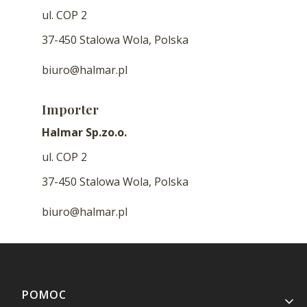
ul. COP 2
37-450 Stalowa Wola, Polska
biuro@halmar.pl
Importer
Halmar Sp.zo.o.
ul. COP 2
37-450 Stalowa Wola, Polska
biuro@halmar.pl
Linki w stopce
POMOC