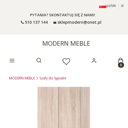
polski
zł
PYTANIA? SKONTAKTUJ SIĘ Z NAMI!
510 137 144
sklepmodern@onet.pl
MODERN MEBLE
Prod
Otwórz wyszukiwarkę
MODERN MEBLE
Szafy do Sypialni