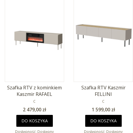
Szafka RTV z kominkiem
Szafka RTV Kaszmir
Kaszmir RAFAEL
FELLINI
PRODUCENT
PRODUCENT
C
C
Cena
Cena
2 479,00 zł
1 599,00 zł
DO KOSZYKA
DO KOSZYKA
Dostępność:
Dostępny
Dostępność:
Dostępny