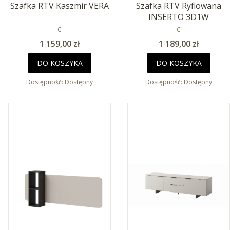
Szafka RTV Kaszmir VERA
Szafka RTV Ryflowana
INSERTO 3D1W
PRODUCENT
PRODUCENT
C
C
Cena
Cena
1 159,00 zł
1 189,00 zł
DO KOSZYKA
DO KOSZYKA
Dostępność:
Dostępny
Dostępność:
Dostępny