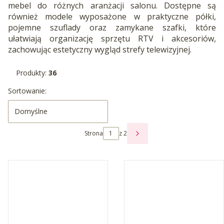
mebel do różnych aranżacji salonu. Dostępne są
również modele wyposażone w praktyczne półki,
pojemne szuflady oraz zamykane szafki, które
ułatwiają organizację sprzętu RTV i akcesoriów,
zachowując estetyczny wygląd strefy telewizyjnej.
Produkty:
36
Lista produktów
Sortowanie:
Domyślne
Strona
z 2
NASTĘPNE PRODUKTY