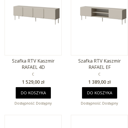
Szafka RTV Kaszmir
Szafka RTV Kaszmir
RAFAEL 4D
RAFAEL EF
PRODUCENT
PRODUCENT
C
C
Cena
Cena
1 529,00 zł
1 389,00 zł
DO KOSZYKA
DO KOSZYKA
Dostępność:
Dostępny
Dostępność:
Dostępny