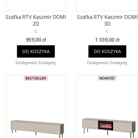
Szafka RTV Kaszmir DOMI
Szafka RTV Kaszmir DOMI
2D
3D
PRODUCENT
PRODUCENT
C
C
Cena
Cena
959,00 zł
1 339,00 zł
DO KOSZYKA
DO KOSZYKA
Dostępność:
Dostępny
Dostępność:
Dostępny
BESTSELLER
NOWOŚĆ