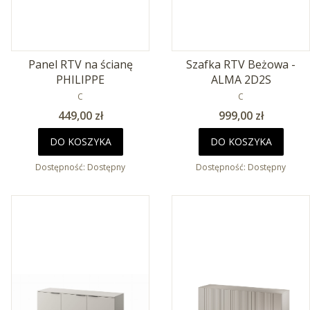
Panel RTV na ścianę
Szafka RTV Beżowa -
PHILIPPE
ALMA 2D2S
PRODUCENT
PRODUCENT
C
C
Cena
Cena
449,00 zł
999,00 zł
DO KOSZYKA
DO KOSZYKA
Dostępność:
Dostępny
Dostępność:
Dostępny