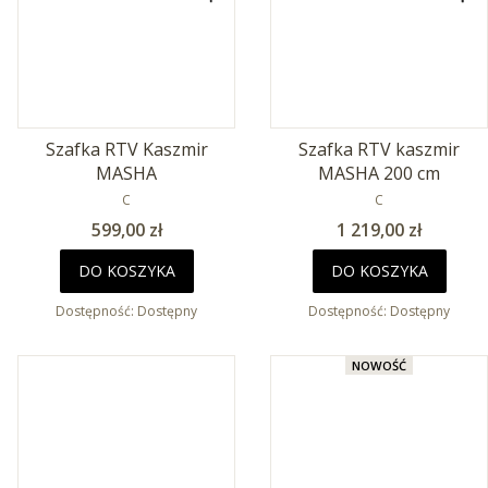
Szafka RTV Kaszmir
Szafka RTV kaszmir
MASHA
MASHA 200 cm
PRODUCENT
PRODUCENT
C
C
Cena
Cena
599,00 zł
1 219,00 zł
DO KOSZYKA
DO KOSZYKA
Dostępność:
Dostępny
Dostępność:
Dostępny
NOWOŚĆ