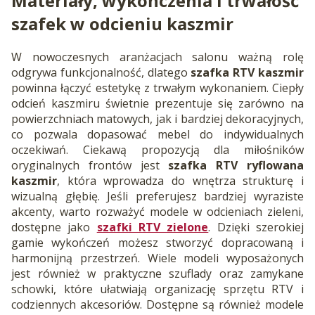
Materiały, wykończenia i trwałość
szafek w odcieniu kaszmir
W nowoczesnych aranżacjach salonu ważną rolę
odgrywa funkcjonalność, dlatego
szafka RTV kaszmir
powinna łączyć estetykę z trwałym wykonaniem. Ciepły
odcień kaszmiru świetnie prezentuje się zarówno na
powierzchniach matowych, jak i bardziej dekoracyjnych,
co pozwala dopasować mebel do indywidualnych
oczekiwań. Ciekawą propozycją dla miłośników
oryginalnych frontów jest
szafka RTV ryflowana
kaszmir
, która wprowadza do wnętrza strukturę i
wizualną głębię. Jeśli preferujesz bardziej wyraziste
akcenty, warto rozważyć modele w odcieniach zieleni,
dostępne jako
szafki RTV zielone
. Dzięki szerokiej
gamie wykończeń możesz stworzyć dopracowaną i
harmonijną przestrzeń. Wiele modeli wyposażonych
jest również w praktyczne szuflady oraz zamykane
schowki, które ułatwiają organizację sprzętu RTV i
codziennych akcesoriów. Dostępne są również modele