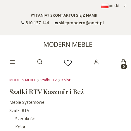
polski
zł
PYTANIA? SKONTAKTUJ SIĘ Z NAMI!
510 137 144
sklepmodern@onet.pl
MODERN MEBLE
Prod
Otwórz wyszukiwarkę
MODERN MEBLE
Szafki RTV
Kolor
Szafki RTV Kaszmir i Beż
Meble Systemowe
Szafki RTV
Szerokość
Kolor