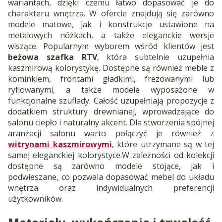
wariantach, dzięki czemu łatwo dopasować je do
charakteru wnętrza. W ofercie znajdują się zarówno
modele matowe, jak i konstrukcje ustawione na
metalowych nóżkach, a także eleganckie wersje
wiszące. Popularnym wyborem wśród klientów jest
beżowa szafka RTV
, która subtelnie uzupełnia
kaszmirową kolorystykę. Dostępne są również meble z
kominkiem, frontami gładkimi, frezowanymi lub
ryflowanymi, a także modele wyposażone w
funkcjonalne szuflady. Całość uzupełniają propozycje z
dodatkiem struktury drewnianej, wprowadzające do
salonu ciepło i naturalny akcent. Dla stworzenia spójnej
aranżacji salonu warto połączyć je również z
witrynami kaszmirowymi
, które utrzymane są w tej
samej eleganckiej kolorystyce.W zależności od kolekcji
dostępne są zarówno modele stojące, jak i
podwieszane, co pozwala dopasować mebel do układu
wnętrza oraz indywidualnych preferencji
użytkowników.