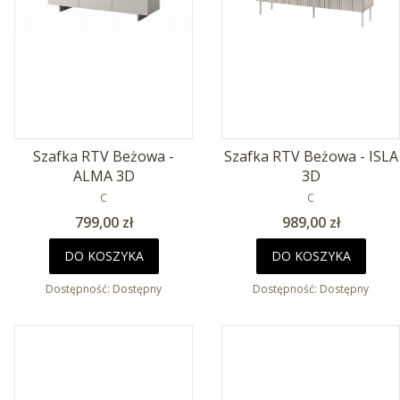
Szafka RTV Beżowa -
Szafka RTV Beżowa - ISLA
ALMA 3D
3D
PRODUCENT
PRODUCENT
C
C
Cena
Cena
799,00 zł
989,00 zł
DO KOSZYKA
DO KOSZYKA
Dostępność:
Dostępny
Dostępność:
Dostępny