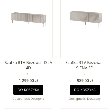
Szafka RTV Beżowa - ISLA
Szafka RTV Beżowa -
4D
SIENA 3D
PRODUCENT
PRODUCENT
C
C
Cena
Cena
1 299,00 zł
989,00 zł
DO KOSZYKA
DO KOSZYKA
Dostępność:
Dostępny
Dostępność:
Dostępny