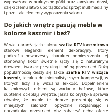
wyposażone w praktyczne półki oraz zamykane drzwi,
dzięki czemu łatwo uporządkować sprzęt multimedialny
i pozostałe elementy wyposażenia salonu.
Do jakich wnętrz pasują meble w
kolorze kaszmir i beż?
W wielu aranżacjach salonu
szafka RTV kaszmirowa
stanowi elegancki element dekoracyjny, który
podkreśla nowoczesny charakter pomieszczenia. Jej
stonowany kolor świetnie łączy się z naturalnym
drewnem, tworząc przytulną i spójną przestrzeń. Dużą
popularnością cieszy się także
szafka RTV wisząca
kaszmir
, idealna do minimalistycznych kompozycji, w
których liczy się wizualna lekkość. Dopełnieniem
kaszmirowych odcieni są warianty beżowe, które
subtelnie ocieplają wnętrze. Jasna kolorystyka sprawia
również, że meble te dobrze prezentują się w
mniejszych salonach, optycznie rozjaśniając i
porządkując przestrzeń. Aby zobaczyć pełną ofertę