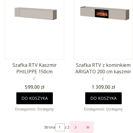
Szafka RTV Kaszmir
Szafka RTV z kominkiem
PHILIPPE 150cm
ARIGATO 200 cm kaszmir
PRODUCENT
PRODUCENT
C
C
Cena
Cena
599,00 zł
1 309,00 zł
DO KOSZYKA
DO KOSZYKA
Dostępność:
Dostępny
Dostępność:
Dostępny
Strona
z 2
PRZEJDŹ DO OSTATNI