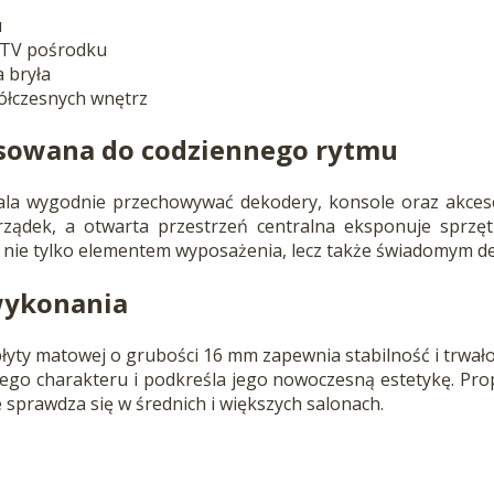
u
 RTV pośrodku
 bryła
łczesnych wnętrz
sowana do codziennego rytmu
la wygodnie przechowywać dekodery, konsole oraz akceso
ządek, a otwarta przestrzeń centralna eksponuje sprzęt
ę nie tylko elementem wyposażenia, lecz także świadomym de
 wykonania
yty matowej o grubości 16 mm zapewnia stabilność i trwałoś
ego charakteru i podkreśla jego nowoczesną estetykę. Prop
e sprawdza się w średnich i większych salonach.