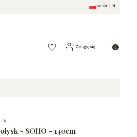
polski
zł
Produkty w ko
Zaloguj się
Ulubione
: 0)
Połysk - SOHO - 140cm