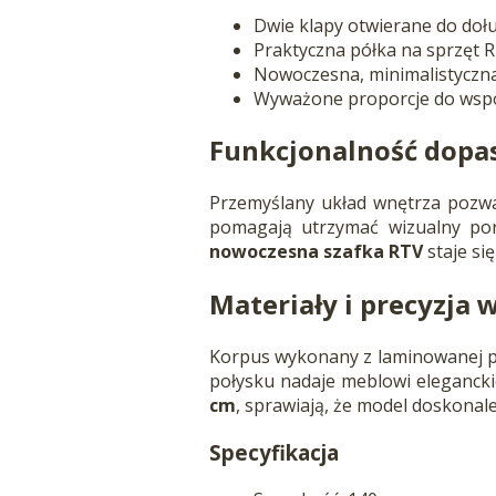
Dwie klapy otwierane do doł
Praktyczna półka na sprzęt
Nowoczesna, minimalistyczna
Wyważone proporcje do wspó
Funkcjonalność dopa
Przemyślany układ wnętrza pozwa
pomagają utrzymać wizualny por
nowoczesna szafka RTV
staje si
Materiały i precyzja
Korpus wykonany z laminowanej pł
połysku nadaje meblowi elegancki
cm
, sprawiają, że model doskonal
Specyfikacja