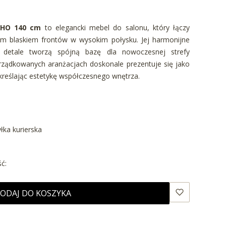
OHO 140 cm
to elegancki mebel do salonu, który łączy
lnym blaskiem frontów w wysokim połysku. Jej harmonijne
 detale tworzą spójną bazę dla nowoczesnej strefy
orządkowanych aranżacjach doskonale prezentuje się jako
kreślając estetykę współczesnego wnętrza.
yłka kurierska
ć:
ODAJ DO KOSZYKA