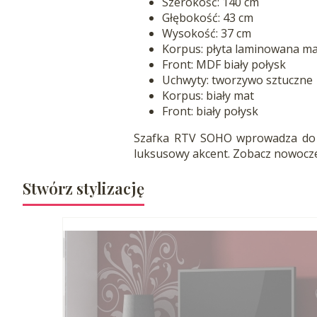
Szerokość: 140 cm
Głębokość: 43 cm
Wysokość: 37 cm
Korpus: płyta laminowana m
Front: MDF biały połysk
Uchwyty: tworzywo sztuczne
Korpus: biały mat
Front: biały połysk
Szafka RTV SOHO wprowadza do sa
luksusowy akcent. Zobacz nowoc
Stwórz stylizację