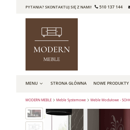
510 137 144
PYTANIA? SKONTAKTUJ SIĘ Z NAMI!
MENU
STRONA GŁÓWNA
NOWE PRODUKTY
MODERN MEBLE
Meble Systemowe
Meble Modułowe - SO