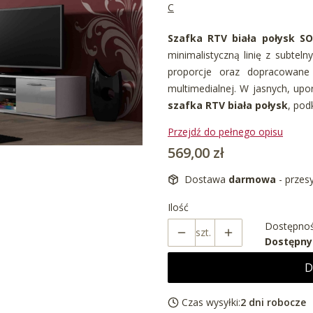
C
Szafka RTV biała połysk S
minimalistyczną linię z subte
proporcje oraz dopracowane
multimedialnej. W jasnych, up
szafka RTV biała połysk
, pod
Przejdź do pełnego opisu
Cena
569,00 zł
Dostawa
darmowa
- przes
Ilość
Dostępnoś
szt.
Dostępny
D
Czas wysyłki:
2 dni robocze