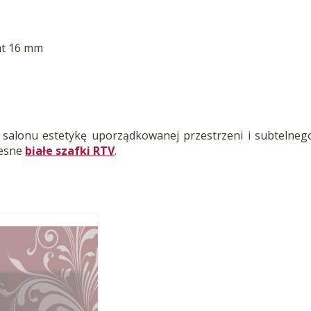
at 16 mm
lonu estetykę uporządkowanej przestrzeni i subtelnego 
zesne
białe szafki RTV
.