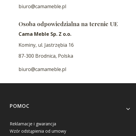
biuro@camameble.pl
Osoba odpowiedzialna na terenie UE
Cama Meble Sp. Z o.o.
Kominy, ul. Jastrzębia 16
87-300 Brodnica, Polska
biuro@camameble.pl
Linki w stopce
POMOC
Reklamacje i gwarancja
Wzór odstąpienia od umowy