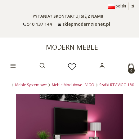
polski
zł
PYTANIA? SKONTAKTUJ SIĘ Z NAMI!
510 137 144
sklepmodern@onet.pl
MODERN MEBLE
Prod
Otwórz wyszukiwarkę
MEBLE
Meble Systemowe
Meble Modułowe - VIGO
Szafki RTV VIGO 180