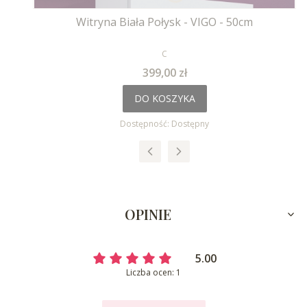
Witryna Biała Połysk - VIGO - 50cm
PRODUCENT
C
Cena
399,00 zł
DO KOSZYKA
Dostępność:
Dostępny
OPINIE
5.00
Liczba ocen: 1