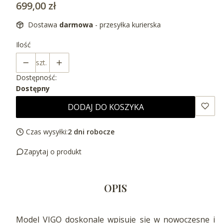
Cena
699,00 zł
Dostawa
darmowa
- przesyłka kurierska
Ilość
szt.
Dostępność:
Dostępny
DODAJ DO KOSZYKA
Czas wysyłki:
2 dni robocze
Zapytaj o produkt
OPIS
Model VIGO doskonale wpisuje się w nowoczesne i