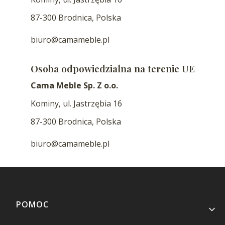
87-300 Brodnica, Polska
biuro@camameble.pl
Osoba odpowiedzialna na terenie UE
Cama Meble Sp. Z o.o.
Kominy, ul. Jastrzębia 16
87-300 Brodnica, Polska
biuro@camameble.pl
Linki w stopce
POMOC