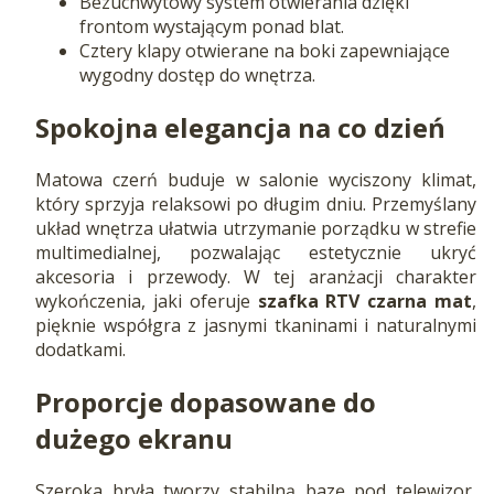
Bezuchwytowy system otwierania dzięki
frontom wystającym ponad blat.
Cztery klapy otwierane na boki zapewniające
wygodny dostęp do wnętrza.
Spokojna elegancja na co dzień
Matowa czerń buduje w salonie wyciszony klimat,
który sprzyja relaksowi po długim dniu. Przemyślany
układ wnętrza ułatwia utrzymanie porządku w strefie
multimedialnej, pozwalając estetycznie ukryć
akcesoria i przewody. W tej aranżacji charakter
wykończenia, jaki oferuje
szafka RTV czarna mat
,
pięknie współgra z jasnymi tkaninami i naturalnymi
dodatkami.
Proporcje dopasowane do
dużego ekranu
Szeroka bryła tworzy stabilną bazę pod telewizor,