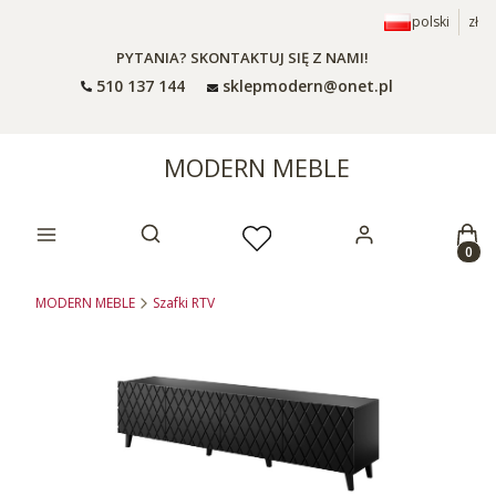
polski
zł
PYTANIA? SKONTAKTUJ SIĘ Z NAMI!
510 137 144
sklepmodern@onet.pl
MODERN MEBLE
Prod
Otwórz wyszukiwarkę
MODERN MEBLE
Szafki RTV