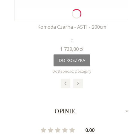
Komoda Czarna - ASTI - 200cm
PRODUCENT
C
Cena
1 729,00 zł
DO KOSZYKA
Dostępność:
Dostępny
OPINIE
0.00