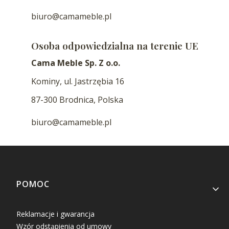
biuro@camameble.pl
Osoba odpowiedzialna na terenie UE
Cama Meble Sp. Z o.o.
Kominy, ul. Jastrzębia 16
87-300 Brodnica, Polska
biuro@camameble.pl
Linki w stopce
POMOC
Reklamacje i gwarancja
Wzór odstąpienia od umowy