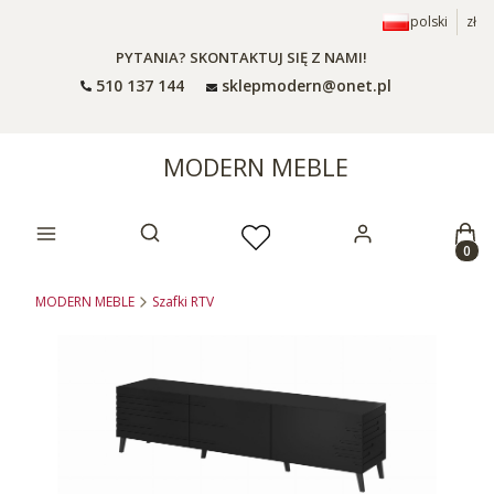
polski
zł
PYTANIA? SKONTAKTUJ SIĘ Z NAMI!
510 137 144
sklepmodern@onet.pl
MODERN MEBLE
Prod
Otwórz wyszukiwarkę
MODERN MEBLE
Szafki RTV