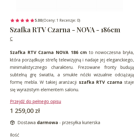
5.00
(Oceny: 1 Recenzje: 0)
Szafka RTV Czarna - NOVA - 186cm
C
Szafka RTV Czarna NOVA 186 cm
to nowoczesna bryła,
która porządkuje strefę telewizyjną i nadaje jej eleganckiego,
minimalistycznego charakteru. Frezowane fronty budują
subtelną grę światła, a smukłe nóżki wizualnie odciążają
formę mebla. W takiej aranżacji
szafka RTV czarna
staje
się wyrazistym elementem salonu.
Przejdź do pełnego opisu
Cena
1 259,00 zł
Dostawa
darmowa
- przesyłka kurierska
Ilość