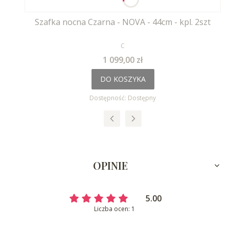
Szafka nocna Czarna - NOVA - 44cm - kpl. 2szt
PRODUCENT
C
Cena
1 099,00 zł
DO KOSZYKA
Dostępność:
Dostępny
OPINIE
5.00
Liczba ocen: 1