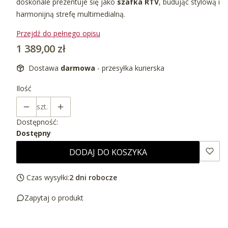
doskonale prezentuje się jako
szafka RTV
, budując stylową i
harmonijną strefę multimedialną.
Przejdź do pełnego opisu
Cena
1 389,00 zł
Dostawa
darmowa
- przesyłka kurierska
Ilość
szt.
Dostępność:
Dostępny
DODAJ DO KOSZYKA
Czas wysyłki:
2 dni robocze
Zapytaj o produkt