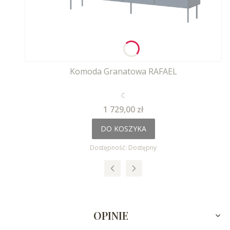
Komoda Granatowa RAFAEL
PRODUCENT
C
Cena
1 729,00 zł
DO KOSZYKA
Dostępność:
Dostępny
OPINIE