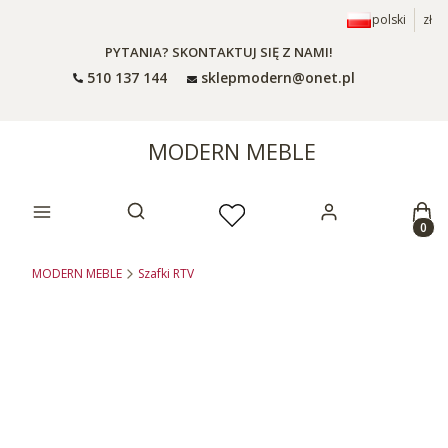
polski
zł
PYTANIA? SKONTAKTUJ SIĘ Z NAMI!
510 137 144
sklepmodern@onet.pl
MODERN MEBLE
Prod
Otwórz wyszukiwarkę
MODERN MEBLE
Szafki RTV