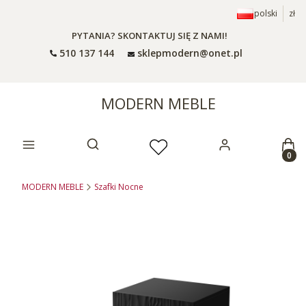
polski
zł
PYTANIA? SKONTAKTUJ SIĘ Z NAMI!
510 137 144
sklepmodern@onet.pl
MODERN MEBLE
Prod
Otwórz wyszukiwarkę
MODERN MEBLE
Szafki Nocne