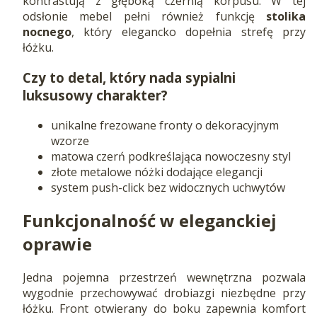
kontrastują z głęboką czernią korpusu. W tej
odsłonie mebel pełni również funkcję
stolika
nocnego
, który elegancko dopełnia strefę przy
łóżku.
Czy to detal, który nada sypialni
luksusowy charakter?
unikalne frezowane fronty o dekoracyjnym
wzorze
matowa czerń podkreślająca nowoczesny styl
złote metalowe nóżki dodające elegancji
system push-click bez widocznych uchwytów
Funkcjonalność w eleganckiej
oprawie
Jedna pojemna przestrzeń wewnętrzna pozwala
wygodnie przechowywać drobiazgi niezbędne przy
łóżku. Front otwierany do boku zapewnia komfort