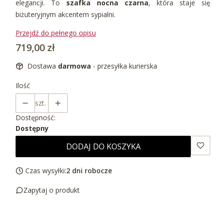
elegancji. To
szafka nocna czarna
, która staje się
biżuteryjnym akcentem sypialni.
Przejdź do pełnego opisu
Cena
719,00 zł
Dostawa
darmowa
- przesyłka kurierska
Ilość
szt.
Dostępność:
Dostępny
DODAJ DO KOSZYKA
Czas wysyłki:
2 dni robocze
Zapytaj o produkt