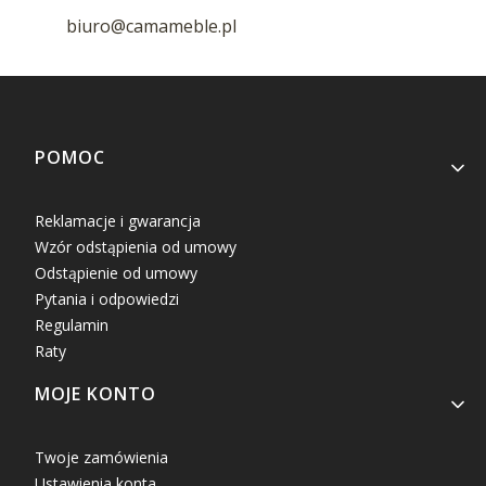
biuro@camameble.pl
Linki w stopce
POMOC
Reklamacje i gwarancja
Wzór odstąpienia od umowy
Odstąpienie od umowy
Pytania i odpowiedzi
Regulamin
Raty
MOJE KONTO
Twoje zamówienia
Ustawienia konta