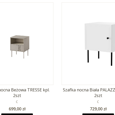
ocna Beżowa TRESSE kpl.
Szafka nocna Biała PALAZZ
2szt
2szt
PRODUCENT
PRODUCEN
C
C
Cena
Cena
699,00 zł
729,00 zł