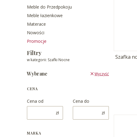
Meble do Przedpokoju
Meble łazienkowe
Materace
Nowości
Promocje
Koniec menu
Filtry
Szafka no
w kategorii: Szafki Nocne
Wybrane
Wyczyść
CENA
Cena od
Cena do
zł
zł
MARKA