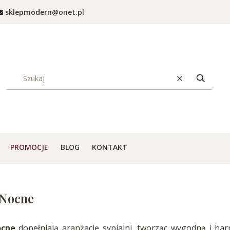
sklepmodern@onet.pl
Wyczyść
Szukaj
PROMOCJE
BLOG
KONTAKT
 Nocne
ocne
dopełniają aranżację sypialni, tworząc wygodną i ha