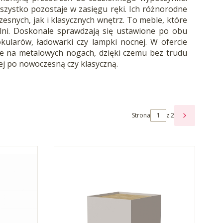
szystko pozostaje w zasięgu ręki. Ich różnorodne
nych, jak i klasycznych wnętrz. To meble, które
ialni. Doskonale sprawdzają się ustawione po obu
okularów, ładowarki czy lampki nocnej. W ofercie
e na metalowych nogach, dzięki czemu bez trudu
ej po nowoczesną czy klasyczną.
Strona
z 2
NASTĘPNE