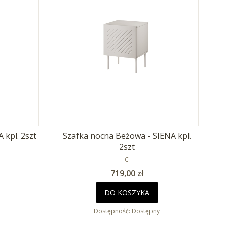
Szafka nocna Beżowa - ISLA kpl. 2szt
Szafka nocna Beżowa - SIENA kpl.
2szt
T
PRODUCENT
C
Cena
719,00 zł
DO KOSZYKA
Dostępność:
Dostępny