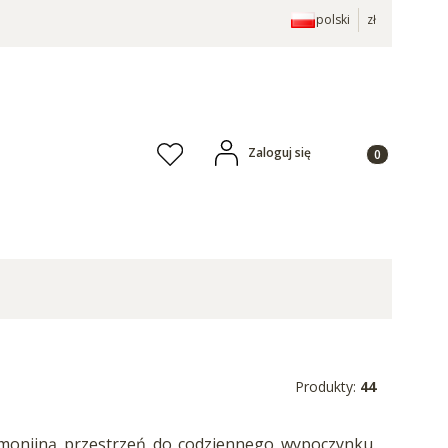
polski
zł
Produkty w ko
Zaloguj się
Ulubione
Produkty:
44
rmonijną przestrzeń do codziennego wypoczynku.