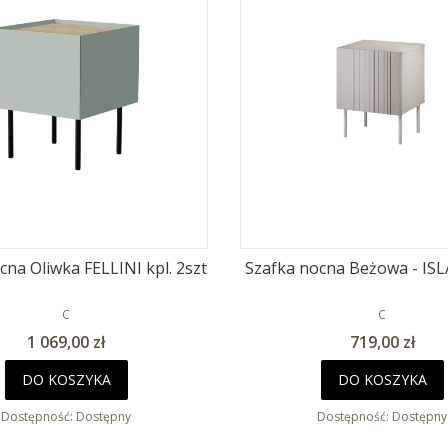
Szafka nocna Oliwka FELLINI kpl. 2szt
PRODUCENT
PRODUCEN
C
C
Cena
Cena
1 069,00 zł
719,00 zł
DO KOSZYKA
DO KOSZYKA
Dostępność:
Dostępny
Dostępność:
Dostępny