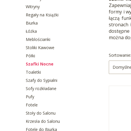
Zapewniaj
Witryny
formy i w
Regały na Książki
łączą fun
Biurka
stronach 
dostępne 
Łóżka
można dop
Meblościanki
Stoliki Kawowe
Lista 
Sortowanie
Półki
Szafki Nocne
Domyśln
Toaletki
Szafy do Sypialni
Sofy rozkładane
Pufy
Fotele
Stoły do Salonu
Krzesła do Salonu
Fotele do Biurka