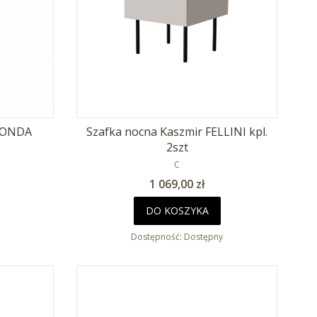
- ONDA
Szafka nocna Kaszmir FELLINI kpl.
2szt
T
PRODUCENT
C
Cena
1 069,00 zł
DO KOSZYKA
Dostępność:
Dostępny