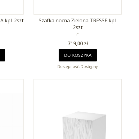
 kpl. 2szt
Szafka nocna Zielona TRESSE kpl.
2szt
T
PRODUCENT
C
Cena
719,00 zł
DO KOSZYKA
Dostępność:
Dostępny