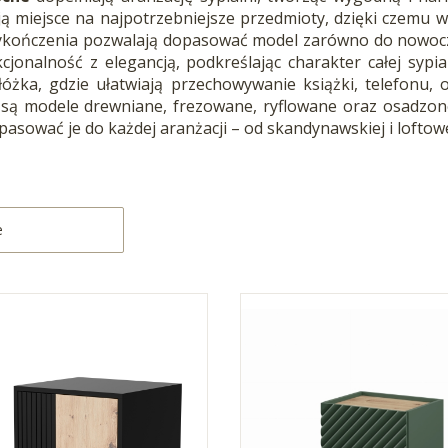
ą miejsce na najpotrzebniejsze przedmioty, dzięki czemu w
ykończenia pozwalają dopasować model zarówno do nowoczes
kcjonalność z elegancją, podkreślając charakter całej syp
łóżka, gdzie ułatwiają przechowywanie książki, telefonu, 
są modele drewniane, frezowane, ryflowane oraz osadzon
asować je do każdej aranżacji – od skandynawskiej i loftow
produktów
:
e