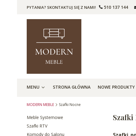
510 137 144
PYTANIA? SKONTAKTUJ SIĘ Z NAMI!
MENU
STRONA GŁÓWNA
NOWE PRODUKTY
MODERN MEBLE
Szafki Nocne
Szafki
Meble Systemowe
Szafki RTV
Komody do Salonu
Szafki n