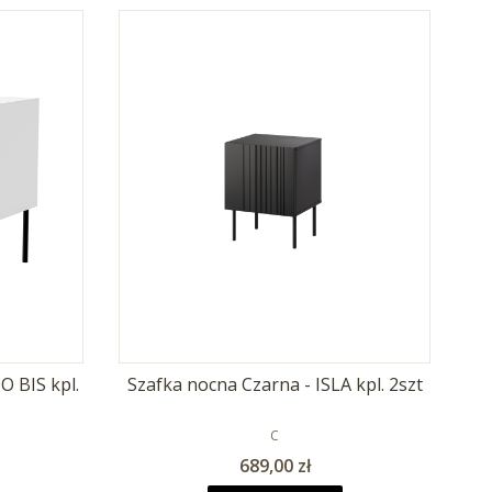
O BIS kpl.
Szafka nocna Czarna - ISLA kpl. 2szt
T
PRODUCENT
C
Cena
689,00 zł