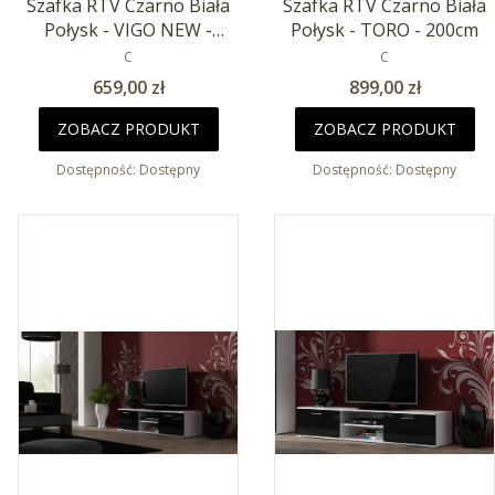
Szafka RTV Czarno Biała
Szafka RTV Czarno Biała
Połysk - VIGO NEW -
Połysk - TORO - 200cm
180cm
PRODUCENT
PRODUCENT
C
C
Cena
Cena
659,00 zł
899,00 zł
ZOBACZ PRODUKT
ZOBACZ PRODUKT
Dostępność:
Dostępny
Dostępność:
Dostępny