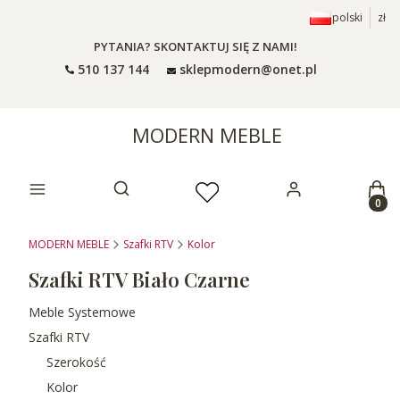
polski
zł
PYTANIA? SKONTAKTUJ SIĘ Z NAMI!
510 137 144
sklepmodern@onet.pl
MODERN MEBLE
Prod
Otwórz wyszukiwarkę
MODERN MEBLE
Szafki RTV
Kolor
Szafki RTV Biało Czarne
Meble Systemowe
Szafki RTV
Szerokość
Kolor