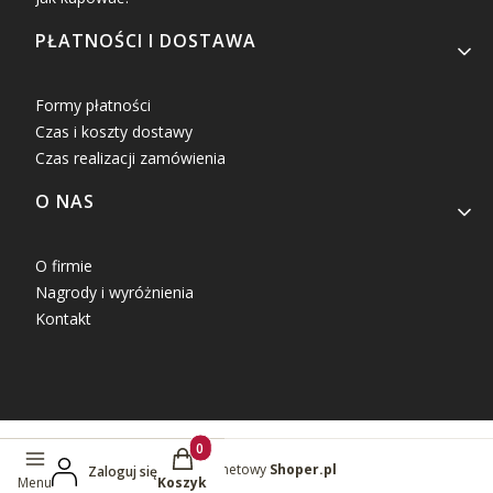
PŁATNOŚCI I DOSTAWA
Formy płatności
Czas i koszty dostawy
Czas realizacji zamówienia
O NAS
O firmie
Nagrody i wyróżnienia
Kontakt
Produkty w koszyku: 0. Zobacz szczegóły
Sklep internetowy
Shoper.pl
Zaloguj się
Menu
Koszyk