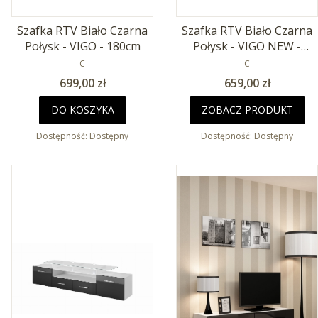
Szafka RTV Biało Czarna
Szafka RTV Biało Czarna
Połysk - VIGO - 180cm
Połysk - VIGO NEW -
PRODUCENT
180cm
PRODUCENT
C
C
Cena
Cena
699,00 zł
659,00 zł
DO KOSZYKA
ZOBACZ PRODUKT
Dostępność:
Dostępny
Dostępność:
Dostępny