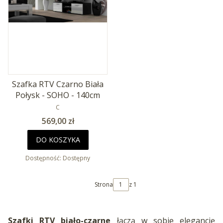
Szafka RTV Czarno Biała
Połysk - SOHO - 140cm
PRODUCENT
C
Cena
569,00 zł
DO KOSZYKA
Dostępność:
Dostępny
Strona
z 1
Szafki RTV biało-czarne
łączą w sobie elegancję