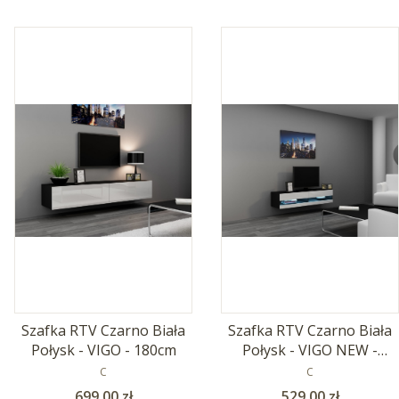
Szafka RTV Czarno Biała
Szafka RTV Czarno Biała
Połysk - VIGO - 180cm
Połysk - VIGO NEW -
PRODUCENT
140cm
PRODUCENT
C
C
Cena
Cena
699,00 zł
529,00 zł