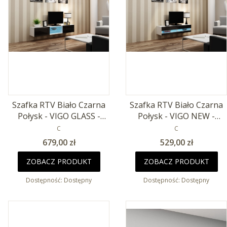
Szafka RTV Biało Czarna
Szafka RTV Biało Czarna
Połysk - VIGO GLASS -
Połysk - VIGO NEW -
180cm
PRODUCENT
140cm
PRODUCENT
C
C
Cena
Cena
679,00 zł
529,00 zł
ZOBACZ PRODUKT
ZOBACZ PRODUKT
Dostępność:
Dostępny
Dostępność:
Dostępny