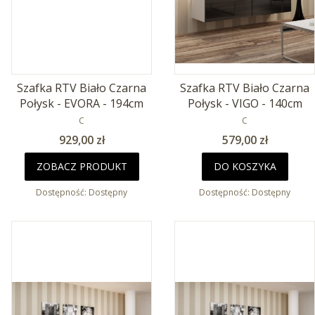
Szafka RTV Biało Czarna
Szafka RTV Biało Czarna
Połysk - EVORA - 194cm
Połysk - VIGO - 140cm
PRODUCENT
PRODUCENT
C
C
Cena
Cena
929,00 zł
579,00 zł
ZOBACZ PRODUKT
DO KOSZYKA
Dostępność:
Dostępny
Dostępność:
Dostępny