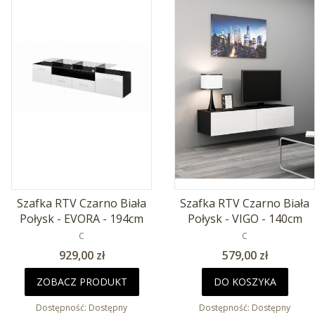
Szafka RTV Czarno Biała
Szafka RTV Czarno Biała
Połysk - EVORA - 194cm
Połysk - VIGO - 140cm
PRODUCENT
PRODUCENT
C
C
Cena
Cena
929,00 zł
579,00 zł
ZOBACZ PRODUKT
DO KOSZYKA
Dostępność:
Dostępny
Dostępność:
Dostępny