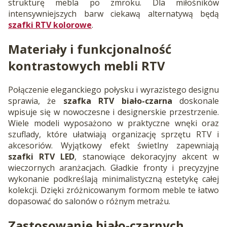
strukturę mebla po zmroku. Dla miłośników
intensywniejszych barw ciekawą alternatywą będą
szafki RTV kolorowe
.
Materiały i funkcjonalność
kontrastowych mebli RTV
Połączenie eleganckiego połysku i wyrazistego designu
sprawia, że
szafka RTV biało-czarna
doskonale
wpisuje się w nowoczesne i designerskie przestrzenie.
Wiele modeli wyposażono w praktyczne wnęki oraz
szuflady, które ułatwiają organizację sprzętu RTV i
akcesoriów. Wyjątkowy efekt świetlny zapewniają
szafki RTV LED
, stanowiące dekoracyjny akcent w
wieczornych aranżacjach. Gładkie fronty i precyzyjne
wykonanie podkreślają minimalistyczną estetykę całej
kolekcji. Dzięki zróżnicowanym formom meble te łatwo
dopasować do salonów o różnym metrażu.
Zastosowanie biało-czarnych