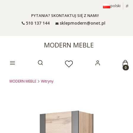
polski
zł
PYTANIA? SKONTAKTUJ SIĘ Z NAMI!
510 137 144
sklepmodern@onet.pl
MODERN MEBLE
Prod
Otwórz wyszukiwarkę
MODERN MEBLE
Witryny