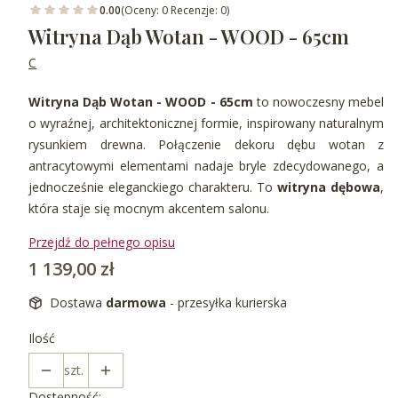
0.00
(Oceny: 0 Recenzje: 0)
Witryna Dąb Wotan - WOOD - 65cm
C
Witryna Dąb Wotan - WOOD - 65cm
to nowoczesny mebel
o wyraźnej, architektonicznej formie, inspirowany naturalnym
rysunkiem drewna. Połączenie dekoru dębu wotan z
antracytowymi elementami nadaje bryle zdecydowanego, a
jednocześnie eleganckiego charakteru. To
witryna dębowa
,
która staje się mocnym akcentem salonu.
Przejdź do pełnego opisu
Cena
1 139,00 zł
Dostawa
darmowa
- przesyłka kurierska
Ilość
szt.
Dostępność: