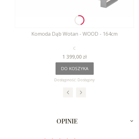
Komoda Dąb Wotan - WOOD - 164cm
PRODUCENT
C
Cena
1 399,00 zł
DO KOSZYKA
Dostępność:
Dostępny
OPINIE