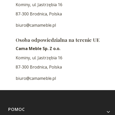
Kominy, ul. Jastrzębia 16
87-300 Brodnica, Polska
biuro@camameble.pl
Osoba odpowiedzialna na terenie UE
Cama Meble Sp. Z o.o.
Kominy, ul. Jastrzębia 16
87-300 Brodnica, Polska
biuro@camameble.pl
Linki w stopce
POMOC