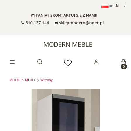
polski
zł
PYTANIA? SKONTAKTUJ SIĘ Z NAMI!
510 137 144
sklepmodern@onet.pl
MODERN MEBLE
Prod
Otwórz wyszukiwarkę
MODERN MEBLE
Witryny