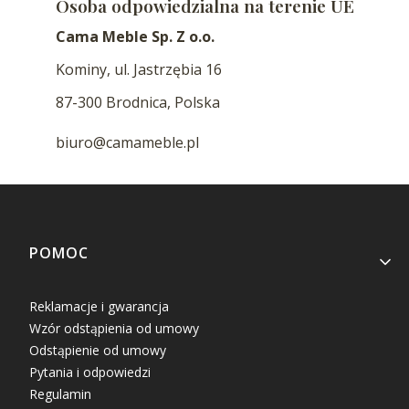
Osoba odpowiedzialna na terenie UE
Cama Meble Sp. Z o.o.
Kominy, ul. Jastrzębia 16
87-300 Brodnica, Polska
biuro@camameble.pl
Linki w stopce
POMOC
Reklamacje i gwarancja
Wzór odstąpienia od umowy
Odstąpienie od umowy
Pytania i odpowiedzi
Regulamin