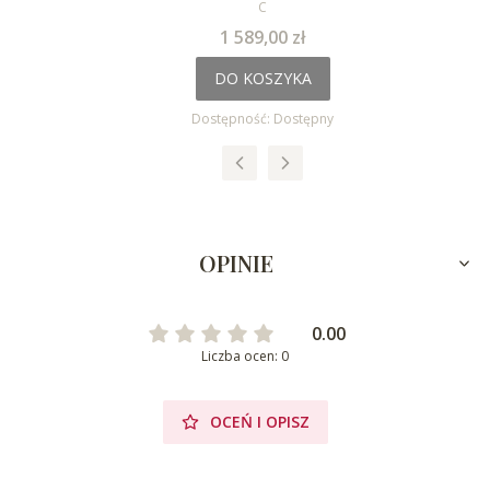
PRODUCENT
C
Cena
1 589,00 zł
DO KOSZYKA
Dostępność:
Dostępny
OPINIE
0.00
Liczba ocen: 0
OCEŃ I OPISZ