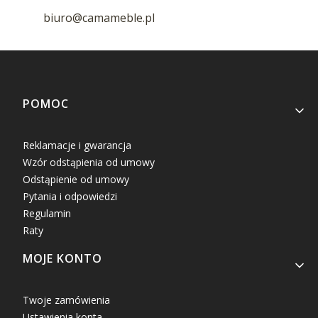
biuro@camameble.pl
Linki w stopce
POMOC
Reklamacje i gwarancja
Wzór odstąpienia od umowy
Odstąpienie od umowy
Pytania i odpowiedzi
Regulamin
Raty
MOJE KONTO
Twoje zamówienia
Ustawienia konta