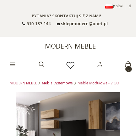
polski
zł
PYTANIA? SKONTAKTUJ SIĘ Z NAMI!
510 137 144
sklepmodern@onet.pl
MODERN MEBLE
Prod
Otwórz wyszukiwarkę
MODERN MEBLE
Meble Systemowe
Meble Modułowe - VIGO