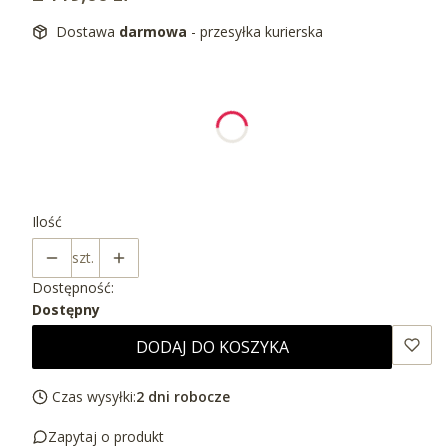
Dostawa
darmowa
- przesyłka kurierska
Wybierz wariant produktu:
Poszczególne warianty mogą różnić się ceną
*
Wybierz kolor
Wybierz
Ilość
szt.
Dostępność:
Dostępny
DODAJ DO KOSZYKA
Czas wysyłki:
2 dni robocze
Zapytaj o produkt