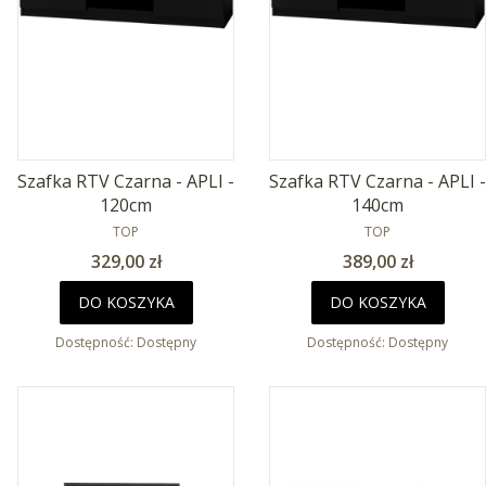
Szafka RTV Czarna - APLI -
Szafka RTV Czarna - APLI -
120cm
140cm
PRODUCENT
PRODUCENT
TOP
TOP
Cena
Cena
329,00 zł
389,00 zł
DO KOSZYKA
DO KOSZYKA
Dostępność:
Dostępny
Dostępność:
Dostępny