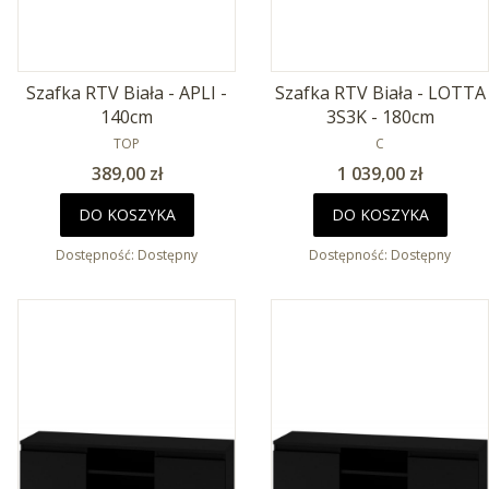
Szafka RTV Biała - APLI -
Szafka RTV Biała - LOTTA
140cm
3S3K - 180cm
PRODUCENT
PRODUCENT
TOP
C
Cena
Cena
389,00 zł
1 039,00 zł
DO KOSZYKA
DO KOSZYKA
Dostępność:
Dostępny
Dostępność:
Dostępny