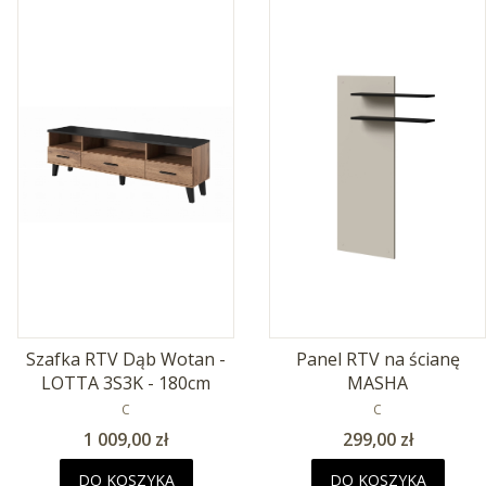
Szafka RTV Dąb Wotan -
Panel RTV na ścianę
LOTTA 3S3K - 180cm
MASHA
PRODUCENT
PRODUCENT
C
C
Cena
Cena
1 009,00 zł
299,00 zł
DO KOSZYKA
DO KOSZYKA