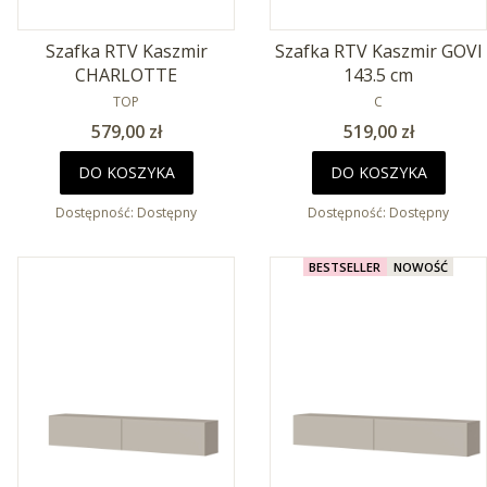
Szafka RTV Kaszmir
Szafka RTV Kaszmir GOVI
CHARLOTTE
143.5 cm
PRODUCENT
PRODUCENT
TOP
C
Cena
Cena
579,00 zł
519,00 zł
DO KOSZYKA
DO KOSZYKA
Dostępność:
Dostępny
Dostępność:
Dostępny
BESTSELLER
NOWOŚĆ