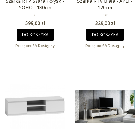
Szafka RTV Szara Połysk -
Szafka RTV Biała - APLI -
SOHO - 180cm
120cm
PRODUCENT
PRODUCENT
C
TOP
Cena
Cena
599,00 zł
329,00 zł
DO KOSZYKA
DO KOSZYKA
Dostępność:
Dostępny
Dostępność:
Dostępny