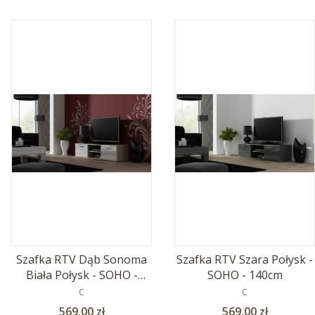
Szafka RTV Dąb Sonoma
Szafka RTV Szara Połysk -
Biała Połysk - SOHO -
SOHO - 140cm
140cm
PRODUCENT
PRODUCENT
C
C
Cena
Cena
569,00 zł
569,00 zł