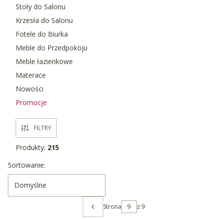
Stoły do Salonu
Krzesła do Salonu
Fotele do Biurka
Meble do Przedpokoju
Meble łazienkowe
Materace
Nowości
Promocje
Koniec menu
FILTRY
Produkty:
215
Lista produktów
Sortowanie:
Domyślne
Strona
z 9
POPRZEDNIE PRODUKTY