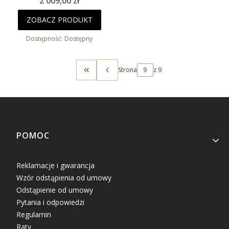
Cena
2 009,00 zł
ZOBACZ PRODUKT
Dostępność:
Dostępny
Strona
z 9
WRÓĆ DO PIERWSZEJ STRONY Z PRODUK
Linki w stopce
POMOC
Reklamacje i gwarancja
Wzór odstąpienia od umowy
Odstąpienie od umowy
Pytania i odpowiedzi
Regulamin
Raty