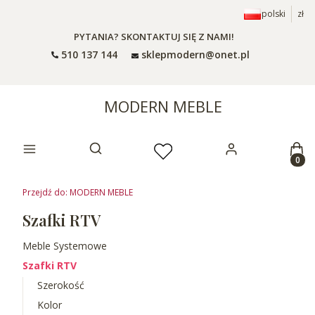
polski
zł
PYTANIA? SKONTAKTUJ SIĘ Z NAMI!
510 137 144
sklepmodern@onet.pl
MODERN MEBLE
Prod
Otwórz wyszukiwarkę
Przejdź do:
MODERN MEBLE
Szafki RTV
Meble Systemowe
Szafki RTV
Szerokość
Kolor