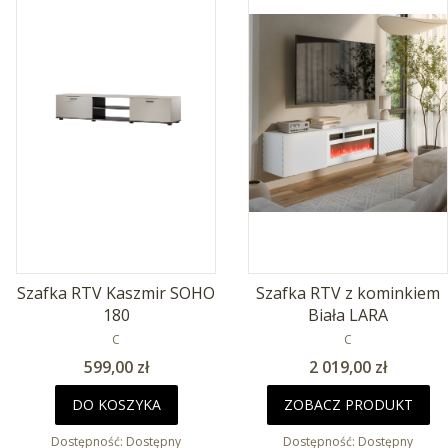
Szafka RTV Kaszmir SOHO
Szafka RTV z kominkiem
180
Biała LARA
PRODUCENT
PRODUCENT
C
C
Cena
Cena
599,00 zł
2 019,00 zł
DO KOSZYKA
ZOBACZ PRODUKT
Dostępność:
Dostępny
Dostępność:
Dostępny