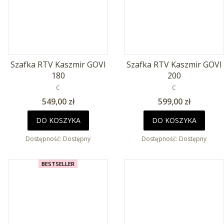
Szafka RTV Kaszmir GOVI
Szafka RTV Kaszmir GOVI
180
200
PRODUCENT
PRODUCENT
C
C
Cena
Cena
549,00 zł
599,00 zł
DO KOSZYKA
DO KOSZYKA
Dostępność:
Dostępny
Dostępność:
Dostępny
BESTSELLER