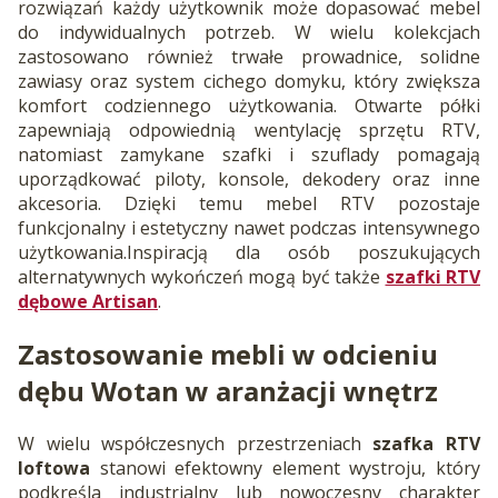
rozwiązań każdy użytkownik może dopasować mebel
do indywidualnych potrzeb. W wielu kolekcjach
zastosowano również trwałe prowadnice, solidne
zawiasy oraz system cichego domyku, który zwiększa
komfort codziennego użytkowania. Otwarte półki
zapewniają odpowiednią wentylację sprzętu RTV,
natomiast zamykane szafki i szuflady pomagają
uporządkować piloty, konsole, dekodery oraz inne
akcesoria. Dzięki temu mebel RTV pozostaje
funkcjonalny i estetyczny nawet podczas intensywnego
użytkowania.Inspiracją dla osób poszukujących
alternatywnych wykończeń mogą być także
szafki RTV
dębowe Artisan
.
Zastosowanie mebli w odcieniu
dębu Wotan w aranżacji wnętrz
W wielu współczesnych przestrzeniach
szafka RTV
loftowa
stanowi efektowny element wystroju, który
podkreśla industrialny lub nowoczesny charakter