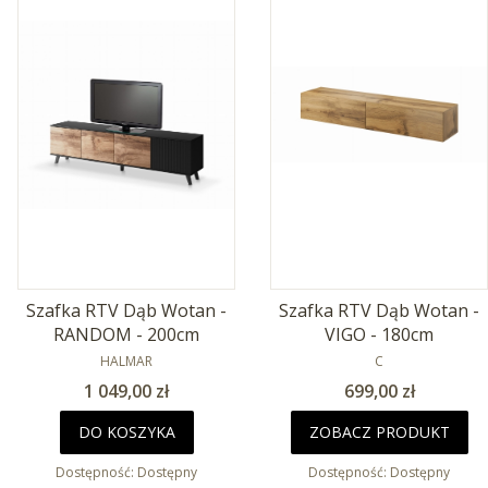
Szafka RTV Dąb Wotan -
Szafka RTV Dąb Wotan -
RANDOM - 200cm
VIGO - 180cm
PRODUCENT
PRODUCENT
HALMAR
C
Cena
Cena
1 049,00 zł
699,00 zł
DO KOSZYKA
ZOBACZ PRODUKT
Dostępność:
Dostępny
Dostępność:
Dostępny