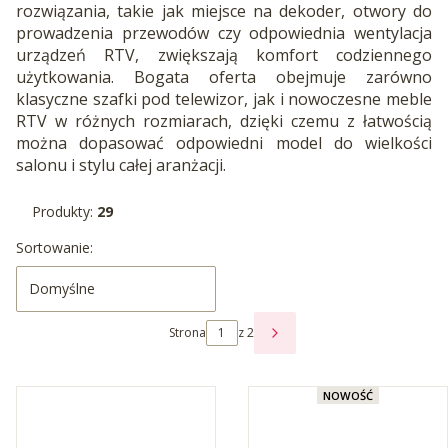
rozwiązania, takie jak miejsce na dekoder, otwory do
prowadzenia przewodów czy odpowiednia wentylacja
urządzeń RTV, zwiększają komfort codziennego
użytkowania. Bogata oferta obejmuje zarówno
klasyczne szafki pod telewizor, jak i nowoczesne meble
RTV w różnych rozmiarach, dzięki czemu z łatwością
można dopasować odpowiedni model do wielkości
salonu i stylu całej aranżacji.
Produkty:
29
Lista produktów
Sortowanie:
Domyślne
Strona
z 2
NASTĘPNE PRODUKTY
NOWOŚĆ