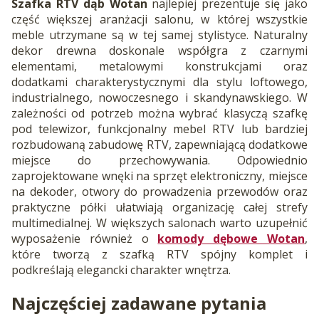
Szafka RTV dąb Wotan
najlepiej prezentuje się jako
część większej aranżacji salonu, w której wszystkie
meble utrzymane są w tej samej stylistyce. Naturalny
dekor drewna doskonale współgra z czarnymi
elementami, metalowymi konstrukcjami oraz
dodatkami charakterystycznymi dla stylu loftowego,
industrialnego, nowoczesnego i skandynawskiego. W
zależności od potrzeb można wybrać klasyczą szafkę
pod telewizor, funkcjonalny mebel RTV lub bardziej
rozbudowaną zabudowę RTV, zapewniającą dodatkowe
miejsce do przechowywania. Odpowiednio
zaprojektowane wnęki na sprzęt elektroniczny, miejsce
na dekoder, otwory do prowadzenia przewodów oraz
praktyczne półki ułatwiają organizację całej strefy
multimedialnej. W większych salonach warto uzupełnić
wyposażenie również o
komody dębowe Wotan
,
które tworzą z szafką RTV spójny komplet i
podkreślają elegancki charakter wnętrza.
Najczęściej zadawane pytania