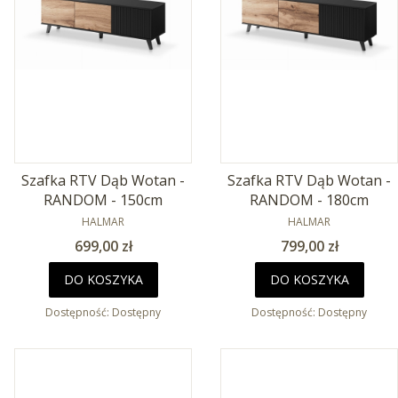
Szafka RTV Dąb Wotan -
Szafka RTV Dąb Wotan -
RANDOM - 150cm
RANDOM - 180cm
PRODUCENT
PRODUCENT
HALMAR
HALMAR
Cena
Cena
699,00 zł
799,00 zł
DO KOSZYKA
DO KOSZYKA
Dostępność:
Dostępny
Dostępność:
Dostępny