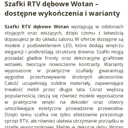
Szafki RTV dębowe Wotan –
dostępne wykończenia i warianty
Szafki RTV dębowe Wotan
występują w odsłonach
stojących oraz wiszących, dzięki czemu z łatwością
dopasujesz je do układu salonu. W ofercie dostępne są
modele z podświetleniem LED, które dodają wnętrzu
elegancji i podkreślają strukturę drewna. Szafki mogą
posiadać gładkie fronty oraz dekoracyjne grafitowe
wstawki, tworzące nowoczesne kontrasty. Warianty
wyposażone w praktyczne szuflady gwarantują
wygodne przechowywanie drobnych akcesoriów.
Całość uzupełniają solidne materiały, zapewniające
trwałość mebli przez długie lata. Coraz większą
popularnością cieszą się również modele wyposażone
w praktyczne wnęki na dekoder oraz otwory
umożliwiające estetyczne prowadzenie przewodów.
Dzięki temu szafka nie tylko efektownie prezentuje
sprzęt RTV, ale również ułatwia utrzymanie porządku w
strefie wypoczynkowej. Meble w dekorze dębu Wotan