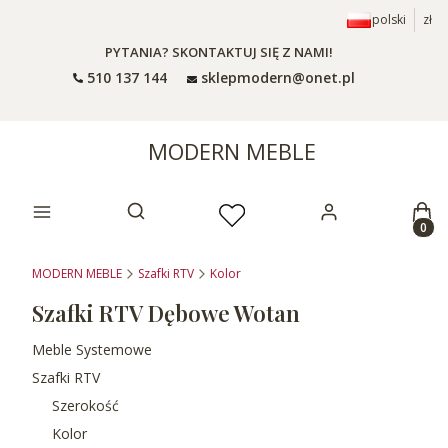
polski
zł
PYTANIA? SKONTAKTUJ SIĘ Z NAMI!
510 137 144
sklepmodern@onet.pl
MODERN MEBLE
Prod
Otwórz wyszukiwarkę
MODERN MEBLE
Szafki RTV
Kolor
Szafki RTV Dębowe Wotan
Meble Systemowe
Szafki RTV
Szerokość
Kolor