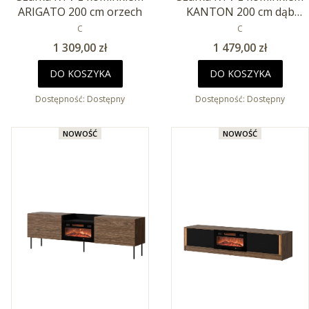
ARIGATO 200 cm orzech
KANTON 200 cm dąb
PRODUCENT
wotan
PRODUCENT
C
C
Cena
Cena
1 309,00 zł
1 479,00 zł
DO KOSZYKA
DO KOSZYKA
Dostępność:
Dostępny
Dostępność:
Dostępny
NOWOŚĆ
NOWOŚĆ