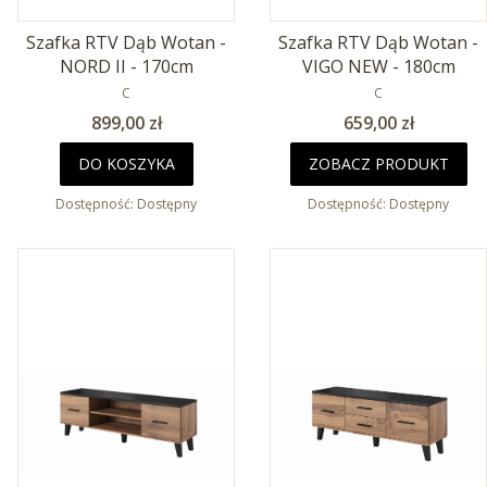
Szafka RTV Dąb Wotan -
Szafka RTV Dąb Wotan -
NORD II - 170cm
VIGO NEW - 180cm
PRODUCENT
PRODUCENT
C
C
Cena
Cena
899,00 zł
659,00 zł
DO KOSZYKA
ZOBACZ PRODUKT
Dostępność:
Dostępny
Dostępność:
Dostępny