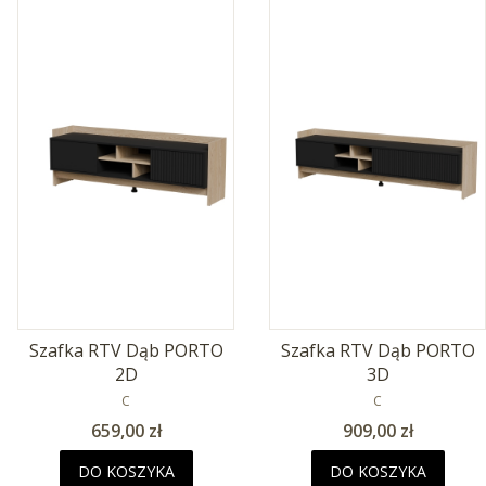
Szafka RTV Dąb PORTO
Szafka RTV Dąb PORTO
2D
3D
PRODUCENT
PRODUCENT
C
C
Cena
Cena
659,00 zł
909,00 zł
DO KOSZYKA
DO KOSZYKA